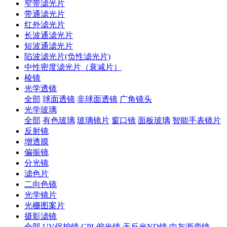
窄带滤光片
带通滤光片
红外滤光片
长波通滤光片
短波通滤光片
陷波滤光片(负性滤光片)
中性密度滤光片（衰减片）
棱镜
光学透镜
全部
球面透镜
非球面透镜
广角镜头
光学玻璃
全部
有色玻璃
玻璃镜片
窗口镜
面板玻璃
智能手表镜片
反射镜
增透膜
偏振镜
分光镜
滤色片
二向色镜
光学镜片
光栅图案片
摄影滤镜
全部
UV保护镜
CPL偏光镜
无反光ND镜
中灰渐变镜