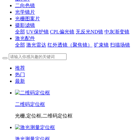
二向色镜
光学镜片
光栅图案片
摄影滤镜
全部
UV保护镜
CPL偏光镜
无反光ND镜
中灰渐变镜
激光配件
全部
激光雷达
红外透镜（聚焦镜）
扩束镜
扫描场镜
推荐
热门
最新
二维码定位框
光栅,定位框,二维码定位框
激光测量定位框