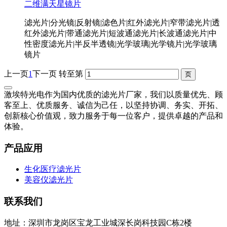
二维满天星镜片
滤光片|分光镜|反射镜|滤色片|红外滤光片|窄带滤光片|透
红外滤光片|带通滤光片|短波通滤光片|长波通滤光片|中
性密度滤光片|半反半透镜|光学玻璃|光学镜片|光学玻璃
镜片
上一页
1
下一页
转至第
激埃特光电作为国内优质的滤光片厂家，我们以质量优先、顾
客至上、优质服务、诚信为己任，以坚持协调、务实、开拓、
创新核心价值观，致力服务于每一位客户，提供卓越的产品和
体验。
产品应用
生化医疗滤光片
美容仪滤光片
联系我们
地址：深圳市龙岗区宝龙工业城深长岗科技园C栋2楼