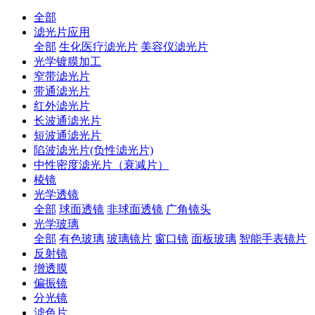
全部
滤光片应用
全部
生化医疗滤光片
美容仪滤光片
光学镀膜加工
窄带滤光片
带通滤光片
红外滤光片
长波通滤光片
短波通滤光片
陷波滤光片(负性滤光片)
中性密度滤光片（衰减片）
棱镜
光学透镜
全部
球面透镜
非球面透镜
广角镜头
光学玻璃
全部
有色玻璃
玻璃镜片
窗口镜
面板玻璃
智能手表镜片
反射镜
增透膜
偏振镜
分光镜
滤色片