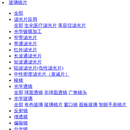
玻璃镜片
全部
滤光片应用
全部
生化医疗滤光片
美容仪滤光片
光学镀膜加工
窄带滤光片
带通滤光片
红外滤光片
长波通滤光片
短波通滤光片
陷波滤光片(负性滤光片)
中性密度滤光片（衰减片）
棱镜
光学透镜
全部
球面透镜
非球面透镜
广角镜头
光学玻璃
全部
有色玻璃
玻璃镜片
窗口镜
面板玻璃
智能手表镜片
反射镜
增透膜
偏振镜
分光镜