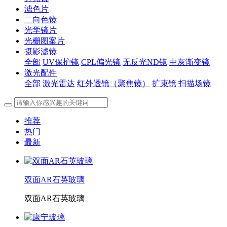
滤色片
二向色镜
光学镜片
光栅图案片
摄影滤镜
全部
UV保护镜
CPL偏光镜
无反光ND镜
中灰渐变镜
激光配件
全部
激光雷达
红外透镜（聚焦镜）
扩束镜
扫描场镜
推荐
热门
最新
双面AR石英玻璃
双面AR石英玻璃