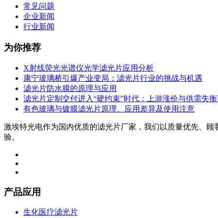
常见问题
企业新闻
行业新闻
为你推荐
X射线荧光光谱仪光学滤光片应用分析
康宁玻璃桥引爆产业变局：滤光片行业的挑战与机遇
滤光片防水膜的原理与应用
滤光片定制交付进入“硬约束”时代：上游涨价与供需失
有色玻璃与镀膜滤光片原理、应用差异及使用注意
激埃特光电作为国内优质的滤光片厂家，我们以质量优先、顾
验。
产品应用
生化医疗滤光片