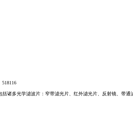
8116
，包括诸多光学滤波片：窄带滤光片、红外滤光片、反射镜、带通