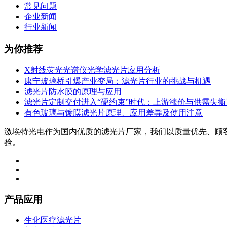
常见问题
企业新闻
行业新闻
为你推荐
X射线荧光光谱仪光学滤光片应用分析
康宁玻璃桥引爆产业变局：滤光片行业的挑战与机遇
滤光片防水膜的原理与应用
滤光片定制交付进入“硬约束”时代：上游涨价与供需失
有色玻璃与镀膜滤光片原理、应用差异及使用注意
激埃特光电作为国内优质的滤光片厂家，我们以质量优先、顾
验。
产品应用
生化医疗滤光片