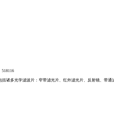
8116
，包括诸多光学滤波片：窄带滤光片、红外滤光片、反射镜、带通