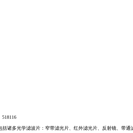
8116
，包括诸多光学滤波片：窄带滤光片、红外滤光片、反射镜、带通