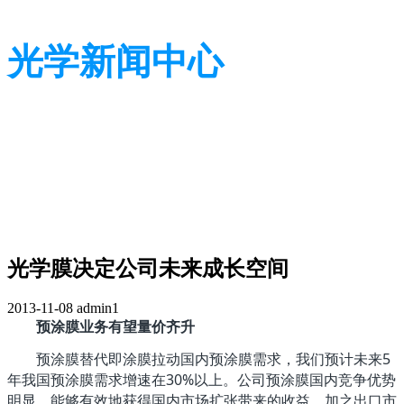
光学新闻中心
带您了解光学全貌
带您了解光学全貌
光学膜决定公司未来成长空间
2013-11-08
admin1
预涂膜业务有望量价齐升
预涂膜替代即涂膜拉动国内预涂膜需求，我们预计未来5
年我国预涂膜需求增速在30%以上。公司预涂膜国内竞争优势
明显，能够有效地获得国内市场扩张带来的收益，加之出口市