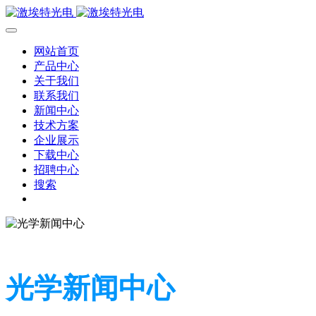
网站首页
产品中心
关于我们
联系我们
新闻中心
技术方案
企业展示
下载中心
招聘中心
搜索
光学新闻中心