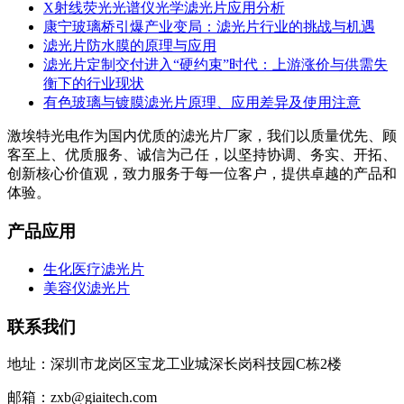
X射线荧光光谱仪光学滤光片应用分析
康宁玻璃桥引爆产业变局：滤光片行业的挑战与机遇
滤光片防水膜的原理与应用
滤光片定制交付进入“硬约束”时代：上游涨价与供需失
衡下的行业现状
有色玻璃与镀膜滤光片原理、应用差异及使用注意
激埃特光电作为国内优质的滤光片厂家，我们以质量优先、顾
客至上、优质服务、诚信为己任，以坚持协调、务实、开拓、
创新核心价值观，致力服务于每一位客户，提供卓越的产品和
体验。
产品应用
生化医疗滤光片
美容仪滤光片
联系我们
地址：深圳市龙岗区宝龙工业城深长岗科技园C栋2楼
邮箱：zxb@giaitech.com