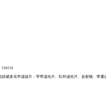
8116
，包括诸多光学滤波片：窄带滤光片、红外滤光片、反射镜、带通