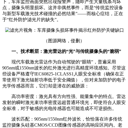
下，车库监控画面突然出现报警声，随即产生大量线条与坏
点，摄像头明显损坏。这并非偶然事件，而是“传统监控设备
与新型车载激光技术碰撞的必然结果”——而核心症结，正在
于“红外防护滤光片的缺失”。
（图源网络，侵删）
一、技术断层：激光雷达的“光”与传统摄像头的“脆弱”
现代车载激光雷达作为自动驾驶的“眼睛”，普遍采用
905nm或1550nm波长的红外激光进行高精度环境感知。尽管这
些设备严格遵守IEC60825-1CLASS1人眼安全标准（确保在正
常使用下激光辐射功率低于安全阈值），但对未加防护的电子
光学传感器而言，它们却是潜在的威胁源：
高功率密度：激光具有方向性强、能量集中的特点。雷达
发射的瞬时激光束功率密度远超普通环境光，即使符合人眼安
全标准，对于敏感的光电传感器也可能造成不可逆损伤。
波长匹配：905nm/1550nm红外波长，恰恰落在许多传统
监控摄像头硅基CMOS/CCD图像传感器的高响应区间内。老