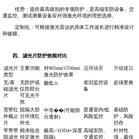
优势：提供最高级别的专项防护，是高端安防设备、交
通监控、测试测量设备应对强激光环境的理想选择。
定制化：可根据激光雷达的具体工作波长进行精准设计
和镀膜。
四、滤光片防护效能对比
滤光片
主要功能
对
905nm/1550nm
适用场景
升级建议
类型
激光防护效果
无
/
基
无防护或
老旧监控设
必须更换
极低
⚠️
础滤光
仅防部分
备
片
可见光干
扰
宽带红
阻隔大部
普通室内/低
基础防
中等��(可能部
外截止
分环境红
风险监控
护，风险
分透射)
片
外光
仍存
窄带带
精准狙击
极高✅(OD4+深度
高端安防、
针对性
阻滤光
特定激光
阻隔)
交通监控、
强，最佳