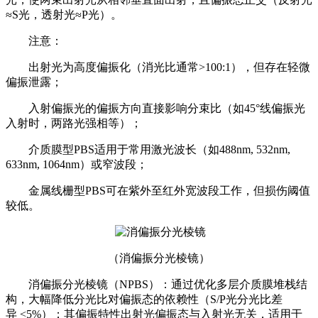
≈S光，透射光≈P光）。
注意：
出射光为高度偏振化（消光比通常>100:1），但存在轻微
偏振泄露；
入射偏振光的偏振方向直接影响分束比（如45°线偏振光
入射时，两路光强相等）；
介质膜型PBS适用于常用激光波长（如488nm, 532nm,
633nm, 1064nm）或窄波段；
金属线栅型PBS可在紫外至红外宽波段工作，但损伤阈值
较低。
（
消偏振分光棱镜
）
消偏振分光棱镜（NPBS）：通过优化多层介质膜堆栈结
构，大幅降低分光比对偏振态的依赖性（S/P光分光比差
异 <5%）；其偏振特性出射光偏振态与入射光无关，适用于