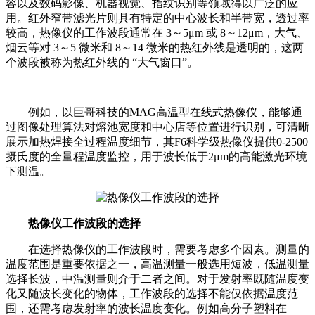
容以及数码影像、机器视觉、指纹识别等领域得以广泛的应
用。红外窄带滤光片则具有特定的中心波长和半带宽，透过率
较高，
热像仪的工作波段通常在 3～5μm 或 8～12μm，大气、
烟云等对 3～5 微米和 8～14 微米的热红外线是透明的，这两
个波段被称为热红外线的 “大气窗口”。
例如，以巨哥科技的MAG高温型在线式热像仪，能够通
过图像处理算法对熔池宽度和中心店等位置进行识别，可清晰
展示加热焊接全过程温度细节，其F6科学级热像仪提供0-2500
摄氏度的全量程温度监控，用于波长低于2μm的高能激光环境
下测温。
热像仪工作波段的选择
在选择热像仪的工作波段时，需要考虑多个因素。测量的
温度范围是重要依据之一，高温测量一般选用短波，低温测量
选择长波，中温测量则介于二者之间。对于发射率既随温度变
化又随波长变化的物体，工作波段的选择不能仅依据温度范
围，还需考虑发射率的波长温度变化。例如高分子塑料在