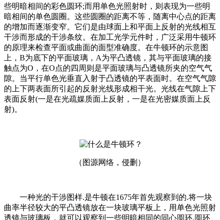
些明暗相间的彩色圆环;而用单色光照射时，则表现为一些明
暗相间的单色圆圈。这些圆圈的距离不等，随离中心点的距离
的增加而逐渐变窄。它们是由球面上和平面上反射的光线相互
干涉而形成的干涉条纹。在加工光学元件时，广泛采用牛顿环
的原理来检查平面或曲面的面型准确度。在牛顿环的示意图
上，B为底下的平面玻璃，A为平凸透镜，其与平面玻璃的接
触点为O，在O点的四周则是平面玻璃与凸透镜所夹的空气气
隙。当平行单色光垂直入射于凸透镜的平表面时。在空气气隙
的上下两表面所引起的反射光线形成相干光。光线在气隙上下
表面反射(一是在光疏媒质面上反射，一是在光密媒质面上反
射)。
（图源网络，侵删）
一种光的干涉图样.是牛顿在1675年首先观察到的.将一块
曲率半径较大的平凸透镜放在一块玻璃平板上，用单色光照射
透镜与玻璃板，就可以观察到一些明暗相同的同心圆环.圆环