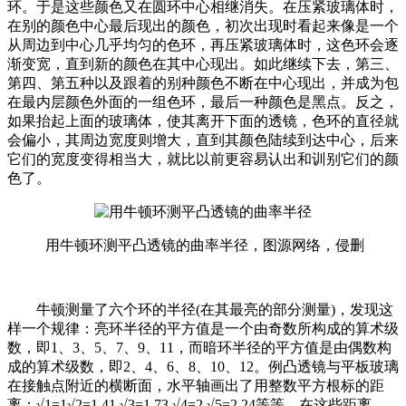
环。于是这些颜色又在圆环中心相继消失。在压紧玻璃体时，
在别的颜色中心最后现出的颜色，初次出现时看起来像是一个
从周边到中心几乎均匀的色环，再压紧玻璃体时，这色环会逐
渐变宽，直到新的颜色在其中心现出。如此继续下去，第三、
第四、第五种以及跟着的别种颜色不断在中心现出，并成为包
在最内层颜色外面的一组色环，最后一种颜色是黑点。反之，
如果抬起上面的玻璃体，使其离开下面的透镜，色环的直径就
会偏小，其周边宽度则增大，直到其颜色陆续到达中心，后来
它们的宽度变得相当大，就比以前更容易认出和训别它们的颜
色了。
用牛顿环测平凸透镜的曲率半径，图源网络，侵删
牛顿测量了六个环的半径(在其最亮的部分测量)，发现这
样一个规律：亮环半径的平方值是一个由奇数所构成的算术级
数，即1、3、5、7、9、11，而暗环半径的平方值是由偶数构
成的算术级数，即2、4、6、8、10、12。例凸透镜与平板玻璃
在接触点附近的横断面，水平轴画出了用整数平方根标的距
离：√1=1√2=1.41,√3=1.73,√4=2,√5=2.24等等。在这些距离