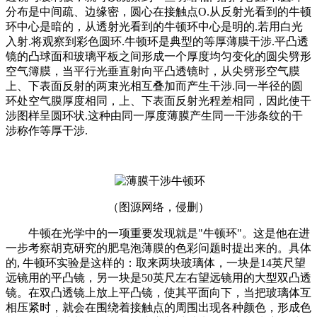
分布是中间疏、边缘密，圆心在接触点O.从反射光看到的牛顿
环中心是暗的，从透射光看到的牛顿环中心是明的.若用白光
入射.将观察到彩色圆环.牛顿环是典型的等厚薄膜干涉.平凸透
镜的凸球面和玻璃平板之间形成一个厚度均匀变化的圆尖劈形
空气簿膜，当平行光垂直射向平凸透镜时，从尖劈形空气膜
上、下表面反射的两束光相互叠加而产生干涉.同一半径的圆
环处空气膜厚度相同，上、下表面反射光程差相同，因此使干
涉图样呈圆环状.这种由同一厚度薄膜产生同一干涉条纹的干
涉称作等厚干涉.
（图源网络，侵删）
牛顿在光学中的一项重要发现就是"牛顿环"。这是他在进
一步考察胡克研究的肥皂泡薄膜的色彩问题时提出来的。具体
的, 牛顿环实验是这样的：取来两块玻璃体，一块是14英尺望
远镜用的平凸镜，另一块是50英尺左右望远镜用的大型双凸透
镜。在双凸透镜上放上平凸镜，使其平面向下，当把玻璃体互
相压紧时，就会在围绕着接触点的周围出现各种颜色，形成色