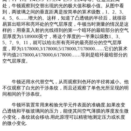
处，牛顿观察到交替出现的光的极大值和极小值。从图中看
到，两玻璃之间的垂直距离是按简单的算术级数，1、2、3、
4、5、6……增大的。这样，知道了凸透镜的半径后，就很容
易算出暗环和亮环处的空气层厚度，牛顿当时测量的情况是这
样的：用垂直入射的光线得到的第一个暗环的最暗部分的空气
层厚度为1/189000英寸，将这个厚度的一半乘以级数1、3、
5、7、9、11，就可以给出所有亮环的最亮部分的空气层厚
度，即为1/178000,3/178000,5/178000,7/178000……它们的算术
平均值2/178000,4/178000,6/178000……等则是暗环最暗部分的
空气层厚度。
牛顿还用水代替空气，从而观察到色环的半径将减小。他
不仅观察了白光的干涉条纹，而且还观察了单色光所呈现的明
间相间的干涉条纹。
牛顿环装置常用来检验光学元件表面的准确度.如果改变
凸透镜和平板玻璃间的压力，能使其间空气薄膜的厚度发生微
小变化，条纹就会移动.用此原理可以精密地测定压力或长度
的微小变化.