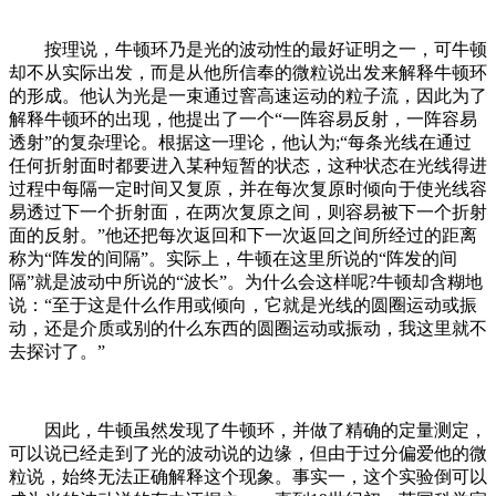
按理说，牛顿环乃是光的波动性的最好证明之一，可牛顿
却不从实际出发，而是从他所信奉的微粒说出发来解释牛顿环
的形成。他认为光是一束通过窨高速运动的粒子流，因此为了
解释牛顿环的出现，他提出了一个“一阵容易反射，一阵容易
透射”的复杂理论。根据这一理论，他认为;“每条光线在通过
任何折射面时都要进入某种短暂的状态，这种状态在光线得进
过程中每隔一定时间又复原，并在每次复原时倾向于使光线容
易透过下一个折射面，在两次复原之间，则容易被下一个折射
面的反射。”他还把每次返回和下一次返回之间所经过的距离
称为“阵发的间隔”。实际上，牛顿在这里所说的“阵发的间
隔”就是波动中所说的“波长”。为什么会这样呢?牛顿却含糊地
说：“至于这是什么作用或倾向，它就是光线的圆圈运动或振
动，还是介质或别的什么东西的圆圈运动或振动，我这里就不
去探讨了。”
因此，牛顿虽然发现了牛顿环，并做了精确的定量测定，
可以说已经走到了光的波动说的边缘，但由于过分偏爱他的微
粒说，始终无法正确解释这个现象。事实一，这个实验倒可以