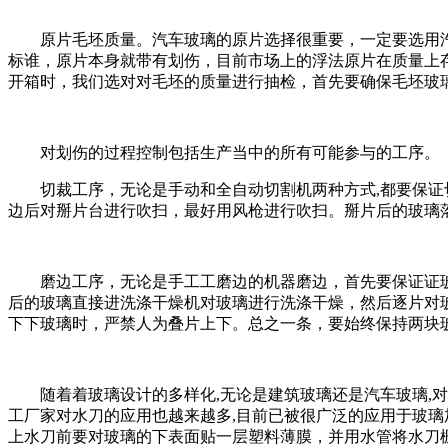
原片毛坯质量。汽车玻璃的原片选择很重要，一定要选用
标谁，原片本身就带有划伤，目前市场上的浮法原片在质量上
开箱时，我们选对对毛坯的质量进行抽检，首先要确保毛坯玻
对划伤的过程控制包括生产当中的所有可能参与的工序。
切裁工序，无论是手动和全自动切割机两种方式,都要保
边后对掰片台进行吹扫，最好用风枪进行吹扫。掰片后的玻璃
磨边工序，无论是手工工磨边的机器磨边，首先要保证证
后的玻璃直接进洗涤干燥机对玻璃进行洗涤干燥，然后逐片对
下下玻璃时，严禁人为叠片上下。总之一条，要始终保持两块
随着着玻璃设计的多样化,无论是建筑玻璃还是汽车玻璃,对
工厂家对水刀的应用也越来越多,目前已被很广泛的应用于玻璃
上水刀前要对玻璃的下表面贴一层塑料薄膜，并用水管将水刀