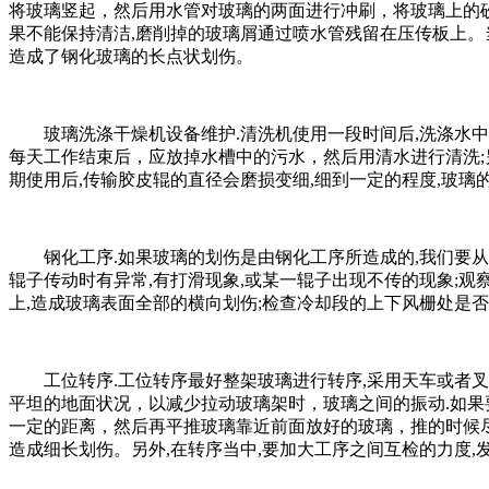
将玻璃竖起，然后用水管对玻璃的两面进行冲刷，将玻璃上的
果不能保持清洁,磨削掉的玻璃屑通过喷水管残留在压传板上。
造成了钢化玻璃的长点状划伤。
玻璃洗涤干燥机设备维护.清洗机使用一段时间后,洗涤水
每天工作结束后，应放掉水槽中的污水，然后用清水进行清洗;
期使用后,传输胶皮辊的直径会磨损变细,细到一定的程度,玻璃
钢化工序.如果玻璃的划伤是由钢化工序所造成的,我们要
辊子传动时有异常,有打滑现象,或某一辊子出现不传的现象;观
上,造成玻璃表面全部的横向划伤;检查冷却段的上下风栅处是
工位转序.工位转序最好整架玻璃进行转序,采用天车或者
平坦的地面状况，以减少拉动玻璃架时，玻璃之间的振动.如
一定的距离，然后再平推玻璃靠近前面放好的玻璃，推的时候
造成细长划伤。另外,在转序当中,要加大工序之间互检的力度,