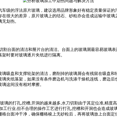
汽车级的浮法原片玻璃，建议选用品牌形象好有稳定质量保证的
存在很大的差异，原片玻璃上的结石、砂粒亦会造成运输中玻璃之
璃无划伤。
证切割台面的清洁和掰片台的清洁。台面上的玻璃屑最容易玻璃表
落架时要对玻璃逐片夹纸进行隔离。
玻璃吸盘和支撑轮架的清洁，磨削掉的玻璃屑会有残留在吸盘和
玻璃夹纸落架，如果没有条件磨边机与洗涤干燥机连线，磨边后
玻璃这间没有相对摩擦。
玻璃的打孔,挖槽,开洞的越来越多,水刀切割由于其定位准,精度高
加工行业,但不合理的操作工艺进行打孔,挖槽和开洞也会造成玻璃
栅格台面冲干净，确保栅格棱上无砂粒后，再将玻璃放上台面定