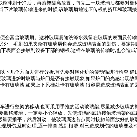
砂粒冲刷干净后，再落架隔离放置，每完工一块玻璃后都要对栅
当下片玻璃传输进来的时候,该玻璃屑通过压传板的挤压和玻璃接触
中便会富含玻璃屑。这种玻璃屑随洗涤水残留在玻璃的表面及传
另外，毛刷如果夹杂有玻璃屑也会造成玻璃表面的划伤，要定期
的下表面会接触到设备下部的钢板,这样在玻璃的传输时,也会造
从以下几个方面去进行分析,首先要对钢化炉的传动辊进行检查,确
察玻璃进炉时玻璃与炉门是否有接触现象,如果炉门的光感出现故
否卡有玻璃渣,如果上下风栅处卡有玻璃渣,很容易造成玻璃表面的
叉车进行整架的移动,也可采用手推的活动玻璃架,尽量减少玻璃
果要搬移玻璃，一定要小心轻放，先使玻璃的底边接触玻璃架的底
尽量要推平，然后滑动，使玻璃底边各点同时接触前面放好的玻
发现划伤,及时处理,逐一排查,找到根源,对已造成划伤的玻璃要及