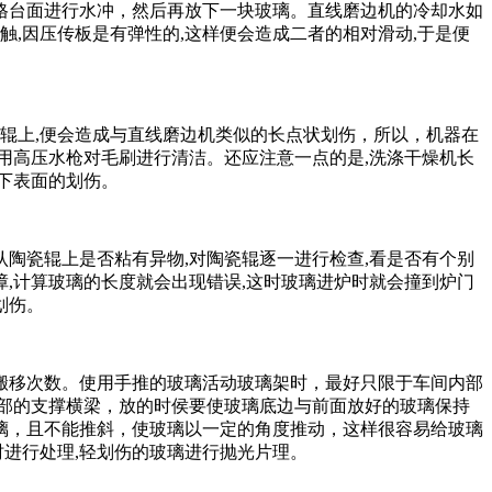
格台面进行水冲，然后再放下一块玻璃。直线磨边机的冷却水如
,因压传板是有弹性的,这样便会造成二者的相对滑动,于是便
输辊上,便会造成与直线磨边机类似的长点状划伤，所以，机器在
用高压水枪对毛刷进行清洁。还应注意一点的是,洗涤干燥机长
成下表面的划伤。
认陶瓷辊上是否粘有异物,对陶瓷辊逐一进行检查,看是否有个别
障,计算玻璃的长度就会出现错误,这时玻璃进炉时就会撞到炉门
划伤。
的搬移次数。使用手推的玻璃活动玻璃架时，最好只限于车间内部
部的支撑横梁，放的时侯要使玻璃底边与前面放好的玻璃保持
璃，且不能推斜，使玻璃以一定的角度推动，这样很容易给玻璃
时进行处理,轻划伤的玻璃进行抛光片理。