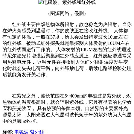
（图源网络，侵删）
红外线主要由炽热物体所辐射，故也称之为热辐射。当你
在炉火旁感受到温暖时，你的皮肤正在接收红外线。 人体都
有恒定的体温，一般在37度，所以会发出特定波长10um左右
的红外线，被动式红外探头就是靠探测人体发射的10UM左右
的红外线而进行工作的。 人体发射的10UM左右的红外线通过
菲尼尔滤光片增强后聚集到红外感应源上。红外感应源通常采
用热释电元件， 这种元件在接收到人体红外辐射温度发生变
化时就会失去电荷平衡，向外释放电荷，后续电路经检验处理
后就能角发开关动作。
在紫光之外，波长范围在5~400nm的电磁波是紫外线，炽
热物体的温度很高时，就会辐射紫外线，它具有显著的化学效
应和荧光效应， 具有较强的杀菌本领。自然界的主要紫外光
源是太阳，太阳光透过大气层时波长短于米的紫外线为大气层
中的臭氧吸收掉。
标签:
电磁波
紫外线