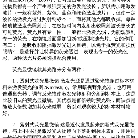
光物质都有一个产生最强荧光的激发光波长，所以需加用激发
滤片（一般有紫外、紫色、蓝色和绿色激发滤片），仅使一定
波长的激发光透过照射到标本上，而将其他光都吸收掉。每种
物质被激发光照射后，在极短时间内发射出较照射波长更长的
可见荧光。荧光具有专一性，一般都比激发光弱，为能观察到
专一的荧光，在物镜后面需加阻断(或压制)滤光片。它的作用
有二：一是吸收和阻挡激发光进入目镜、以免于扰荧光和损伤
眼睛?二是选择并让特异的荧光透过，表现出专一的荧光色
彩。两种滤光片必须选择配合使用。
荧光显微镜就其光路来分有两种：
1．透射式荧光显微镜 激发光源是通过聚光镜穿过标本材
料来激发荧光的(图2&mdash;5)。常用暗视野集光器，也可用
普通集光器，调节反光镜使激发光转射和旁射到标本上．这是
比较旧式的荧光显微镜。其优点是低倍镜时荧光强，而缺点是
随放大倍数增加其荧光减弱．所以对观察较大的标本材料较
好。
2．落射式荧光显微镜 这是近代发展起来的新式荧光显微
镜，与上不同处是激发光从物镜向下落射到标本表面，即用同
一物镜作为照明聚光器和收集荧光的物镜(图2-6)。光路中需加