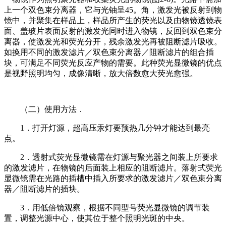
上一个双色束分离器，它与光铀呈45。角，激发光被反射到物
镜中，并聚集在样品上，样品所产生的荧光以及由物镜透镜表
面、盖玻片表面反射的激发光同时进入物镜，反回到双色束分
离器，使激发光和荧光分开，残余激发光再被阻断滤片吸收。
如换用不同的激发滤片／双色束分离器／阻断滤片的组合插
块，可满足不同荧光反应产物的需要。此种荧光显微镜的优点
是视野照明均匀，成像清晰，放大倍数愈大荧光愈强。
（二）使用方法．
1．打开灯源，超高压汞灯要预热几分钟才能达到最亮
点。
2．透射式荧光显微镜需在灯源与聚光器之间装上所要求
的激发滤片，在物镜的后面装上相应的阻断滤片。落射式荧光
显微镜需在光路的插槽中插入所要求的激发滤片／双色束分离
器／阻断滤片的插块。
3．用低倍镜观察，根据不同型号荧光显微镜的调节装
置，调整光源中心，使其位于整个照明光斑的中央。