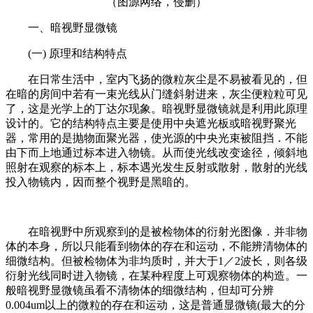
（图源网络，侵删）
一、暗视野显微镜
(一) 原理和结构特点
在日常生活中，室内飞扬的微粒灰尘是不易被看见的，但
在暗的房间中若有一束光线从门缝斜射进来，灰尘便粒粒可见
了，这是光学上的丁达尔现象。暗视野显微镜就是利用此原理
设计的。它的结构特点主要是使用中央遮光板或暗视野聚光
器，常用的是抛物面聚光器，使光源的中央光束被阻挡．不能
由下而上地通过标本进入物镜。从而使光线改变途径，倾斜地
照射在观察的标本上，标本遇光发生反射或散射，散射的光线
投入物镜内，因而整个视野是黑暗的。
在暗视野中所观察到的是被检物体的衍射光图像．并非物
体的本身，所以只能看到物体的存在和运动，不能辨清物体的
细微结构。但被检物体为非均质时，并大于1／2波长，则各级
衍射光线同时进入物镜，在某种程度上可观察物体的构造。一
般暗视野显微镜虽看不清物体的细微结构，但却可分辨
0.004um以上的微粒的存在和运动，这是普通显微镜(最大的分