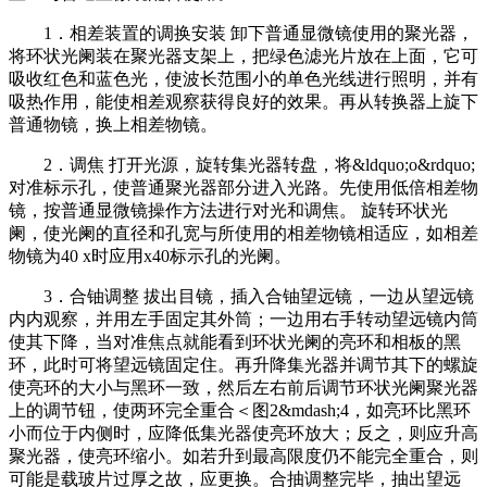
1．相差装置的调换安装 卸下普通显微镜使用的聚光器，
将环状光阑装在聚光器支架上，把绿色滤光片放在上面，它可
吸收红色和蓝色光，使波长范围小的单色光线进行照明，并有
吸热作用，能使相差观察获得良好的效果。再从转换器上旋下
普通物镜，换上相差物镜。
2．调焦 打开光源，旋转集光器转盘，将&ldquo;o&rdquo;
对准标示孔，使普通聚光器部分进入光路。先使用低倍相差物
镜，按普通显微镜操作方法进行对光和调焦。 旋转环状光
阑，使光阑的直径和孔宽与所使用的相差物镜相适应，如相差
物镜为40 x时应用x40标示孔的光阑。
3．合铀调整 拔出目镜，插入合铀望远镜，一边从望远镜
内内观察，并用左手固定其外筒；一边用右手转动望远镜内筒
使其下降，当对准焦点就能看到环状光阑的亮环和相板的黑
环，此时可将望远镜固定住。再升降集光器并调节其下的螺旋
使亮环的大小与黑环一致，然后左右前后调节环状光阑聚光器
上的调节钮，使两环完全重合＜图2&mdash;4，如亮环比黑环
小而位于内侧时，应降低集光器使亮环放大；反之，则应升高
聚光器，使亮环缩小。如若升到最高限度仍不能完全重合，则
可能是载玻片过厚之故，应更换。合抽调整完毕，抽出望远