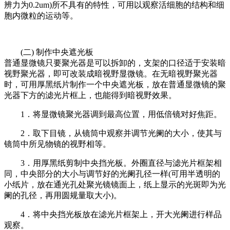
辨力为0.2um)所不具有的特性，可用以观察活细胞的结构和细
胞内微粒的运动等。
(二) 制作中央遮光板
普通显微镜只要聚光器是可以拆卸的，支架的口径适于安装暗
视野聚光器，即可改装成暗视野显微镜。在无暗视野聚光器
时，可用厚黑纸片制作一个中央遮光板，放在普通显微镜的聚
光器下方的滤光片框上，也能得到暗视野效果。
1．将显微镜聚光器调到最高位置，用低倍镜对好焦距。
2．取下目镜，从镜筒中观察并调节光阑的大小，使其与
镜筒中所见物镜的视野相等。
3．用厚黑纸剪制中央挡光板。外圈直径与滤光片框架相
同，中央部分的大小与调节好的光阑孔径一样(可用半透明的
小纸片，放在通光孔处聚光镜镜面上，纸上显示的光斑即为光
阑的孔径，再用圆规量取大小)。
4．将中央挡光板放在滤光片框架上，开大光阑进行样品
观察。