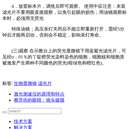
4．放置标本片，调焦后即可观察。 使用中应注意：末装
滤光片不要用眼直接观察，以免引起眼的损伤；用油镜观察标
本时，必须用无荧光
特殊油镜；高压汞灯关闭后不能立即重新打开，需经5分
钟后才能再启动，否则会不稳定，影响汞灯寿命。
(三)观察 在示教台上的荧光显微镜下用蓝紫光滤光片，可
见经o．01％的丫啶橙荧光染料染色的细胞，细胞核和细胞质
被激发产生两种不同颜色的荧光(暗绿色和橙红色)。
标签:
生物显微镜
滤光片
激光测速仪的原理和特点
擦亮你的眼睛：镜头镀膜
技术方案
解决方案