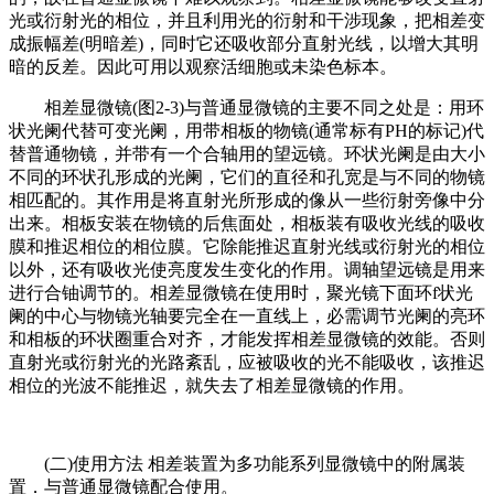
光或衍射光的相位，并且利用光的衍射和干涉现象，把相差变
成振幅差(明暗差)，同时它还吸收部分直射光线，以增大其明
暗的反差。因此可用以观察活细胞或未染色标本。
相差显微镜(图2-3)与普通显微镜的主要不同之处是：用环
状光阑代替可变光阑，用带相板的物镜(通常标有PH的标记)代
替普通物镜，并带有一个合轴用的望远镜。环状光阑是由大小
不同的环状孔形成的光阑，它们的直径和孔宽是与不同的物镜
相匹配的。其作用是将直射光所形成的像从一些衍射旁像中分
出来。相板安装在物镜的后焦面处，相板装有吸收光线的吸收
膜和推迟相位的相位膜。它除能推迟直射光线或衍射光的相位
以外，还有吸收光使亮度发生变化的作用。调轴望远镜是用来
进行合铀调节的。相差显微镜在使用时，聚光镜下面环f状光
阑的中心与物镜光轴要完全在一直线上，必需调节光阑的亮环
和相板的环状圈重合对齐，才能发挥相差显微镜的效能。否则
直射光或衍射光的光路紊乱，应被吸收的光不能吸收，该推迟
相位的光波不能推迟，就失去了相差显微镜的作用。
(二)使用方法 相差装置为多功能系列显微镜中的附属装
置．与普通显微镜配合使用。