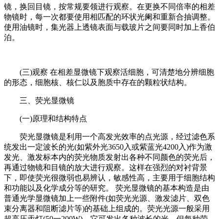
镜，换回目镜，按常规要领进行观察。在更换不同倍率的相差
物镜时，每一次都要使用相匹配的环状光阑和重新合抽调整。
使用油镜时，集光器上透镜表面与载玻片之间要同时加上香伯
泊。
(三)观察 在相差显微镜下观察活细胞，可清楚地分辨细胞
的形态，细胞核、核仁以及胞质中存在的颗粒状结构。
三、荧光显微镜
(一)原理和结构特点
荧光显微镜是利用一个高发光效率的点光源，经过滤色系
统发出一定波长的光(如紫外光3650入或紫蓝光4200入)作为激
发光、激发标本内的荧光物质发射出各种不同颜色的荧光后，
再通过物镜和目镜的放大进行观察。这样在强烈的对衬背景
下，即使荧光很微弱也易辨认，敏感性高，主要用于细胞结构
和功能以及化学成分等的研究。 荧光显微镜的基本构造是由
普通光学显微镜加上一些附件(如荧光光源、激发滤片、双色
束分离器和阻断滤片等)的基础上组成的。荧光光源一般采用
超高压汞灯(50一200W)，它可发出各种波长的光，但每种荧