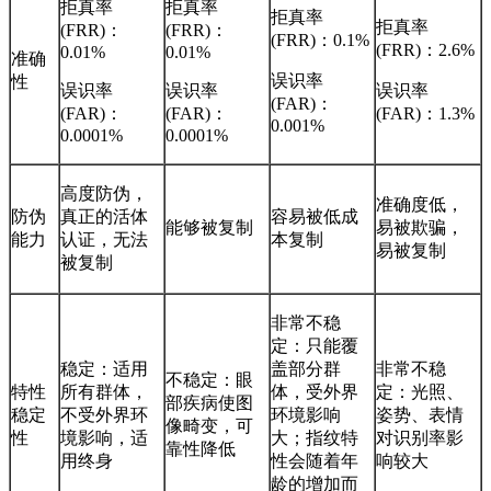
拒真率
拒真率
拒真率
拒真率
(FRR)：
(FRR)：
(FRR)：0.1%
(FRR)：2.6%
0.01%
0.01%
准确
误识率
性
误识率
误识率
误识率
(FAR)：
(FAR)：
(FAR)：
(FAR)：1.3%
0.001%
0.0001%
0.0001%
高度防伪，
准确度低，
防伪
真正的活体
容易被低成
能够被复制
易被欺骗，
能力
认证，无法
本复制
易被复制
被复制
非常不稳
定：只能覆
稳定：适用
盖部分群
非常不稳
不稳定：眼
特性
所有群体，
体，受外界
定：光照、
部疾病使图
稳定
不受外界环
环境影响
姿势、表情
像畸变，可
性
境影响，适
大；指纹特
对识别率影
靠性降低
用终身
性会随着年
响较大
龄的增加而