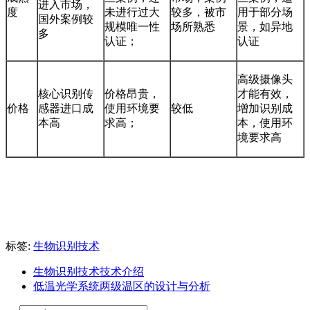
进入市场，
度
未进行过大
较多，被市
用于部分场
国外案例较
规模唯一性
场所熟悉
景，如异地
多
认证；
认证
高级摄像头
核心识别传
价格昂贵，
才能有效，
价格
感器进口成
使用环境要
较低
增加识别成
本高
求高；
本，使用环
境要求高
标签:
生物识别技术
生物识别技术技术介绍
低温光学系统两级温区的设计与分析