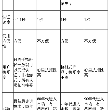
消失；
认证
0.5-1秒
1秒
1秒
1秒
速度
使用
方便
方便
不方便
方便
不方便
性
只需手指轻
轻一放就可
用户
接触式产
以完成认
心里抗拒性
心里抗拒性
接受
品，接受度
证，非接触
高
高
度
不高
式，所有人
员都可接受
80年代进入
90年代进入
最新最先进
市场，有一
70年代进入
市场，有一
技术，98年
成熟
些案例，还
市场，案例
些案例，适