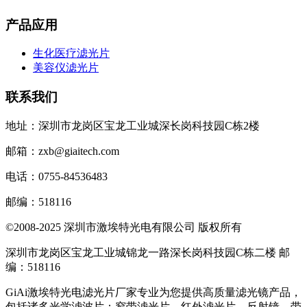
产品应用
生化医疗滤光片
美容仪滤光片
联系我们
地址：深圳市龙岗区宝龙工业城深长岗科技园C栋2楼
邮箱：zxb@giaitech.com
电话：0755-84536483
邮编：518116
©2008-2025 深圳市激埃特光电有限公司 版权所有
深圳市龙岗区宝龙工业城锦龙一路深长岗科技园C栋二楼 邮
编：518116
GiAi激埃特光电滤光片厂家专业为您提供高质量滤光镜产品，
包括诸多光学滤波片：窄带滤光片、红外滤光片、反射镜、带