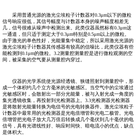
采用普通光源的激光尘埃粒子计数器对0.3μm以下的微粒
信号响应很低，其信号幅度与计数器本身的噪声幅度相差无
几，信号很难从噪声中检测出来。此类仪器虽然标有0.3μm这
一通道，但只适于测定大于0.3μm特别是0.5μm以上的微粒。
由于激光的单色性好，光能量集中稳定，所以采用激光光源的
激光尘埃粒子计数器其传感器有较高的信噪比，此类仪器有些
能检测到0.1μm的微粒。3.2测量腔测量腔是进行微粒观测的空
间，被采集的空气要从测量腔内穿过。
仪器的光学系统使光源经透镜、狭缝照射到测量腔中，形
成一个体积约几个立方毫米的光敏感区。当空气中的尘埃通过
光敏感区时，会散射出一部分光能量，被与入射光成一角度的
集光透镜收集，再投射到光检测器上。3.3光检测器光检测器
是将散射光能量转换为电信号的光电转换器件。激光尘埃粒子
计数器中最常用的光检测器是光电倍增管和光电二极管。光电
倍增管把光电子放大几万倍后转换成几个毫伏到几十毫伏的电
信号，具有光谱线性好、响应时间快、暗电流小的优点，缺点
是体积大。