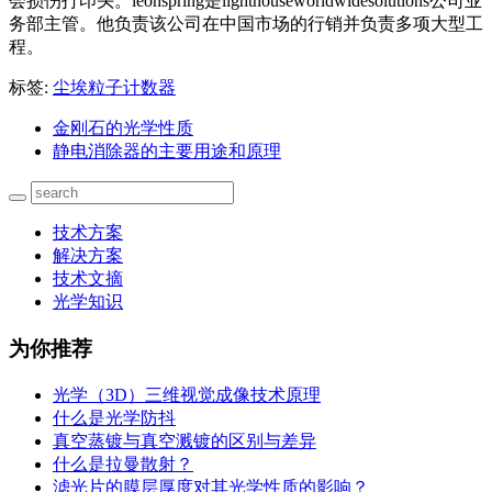
会损伤打印头。leonspring是lighthouseworldwidesolutions公司业
务部主管。他负责该公司在中国市场的行销并负责多项大型工
程。
标签:
尘埃粒子计数器
金刚石的光学性质
静电消除器的主要用途和原理
技术方案
解决方案
技术文摘
光学知识
为你推荐
光学（3D）三维视觉成像技术原理
什么是光学防抖
真空蒸镀与真空溅镀的区别与差异
什么是拉曼散射？
滤光片的膜层厚度对其光学性质的影响？