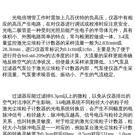
光电倍增管工作时需加上几百伏特的负高压，仪器中有相
应的高压产生电路，在对仪器进行调试或校准时应注意安全。
光电二极管是一种受到光照后能产生电子的半导体元件，具有
体积小、外围电路简单的特点，常与检测腔做成一体。3.4流
量监控激光尘埃粒子计数器的采样流量一般为2.83l/min或
28.3l/min，进口仪器常标识为0.1cfm或1cfm，主要是为了便于
进行符合fed-std-209e的洁净度的计算。大流量的采样更能准确
地反映空气的洁净状况，但使最大采样浓度降低。3.5气泵及
过滤器气泵位于激光尘埃粒子计数器内部，气泵使仪器产生采
样流量。气泵要求噪音低、振动小、产生的气流稳定。
过滤器应能过滤掉0.3μm以上的微粒，以免从仪器排出的
空气对洁净区产生影响。3.6电路系统不同粒径大小的粒子经
激光尘埃粒子计数器的光电系统转换后，会产生不同幅度的电
脉冲信号，粒径越大，脉冲电压越高。信号电压与粒径之间的
关系，也叫转换灵敏度。对于给定的激光尘埃粒子计数器，粒
径大小与脉冲电压是一一对应的，例如某台激光尘埃粒子计数
器的转换灵敏度为0.3μm对应69mv，0.5μm对应531mv，1.0μm