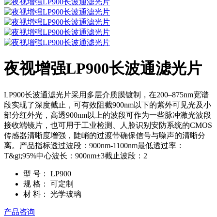
夜视增强LP900长波通滤光片
LP900长波通滤光片采用多层介质膜镀制，在200–875nm宽谱
段实现了深度截止，可有效阻截900nm以下的紫外可见光及小
部分红外光，高透900nm以上的波段可作为一些脉冲激光波段
接收端镜片，也可用于工业检测、人脸识别安防系统的CMOS
传感器清晰度增强，陡峭的过渡带确保信号与噪声的清晰分
离。产品指标透过波段：900nm-1100nm最低透过率：
T&gt;95%中心波长：900nm±3截止波段：2
型 号：
LP900
规 格：
可定制
材 料：
光学玻璃
产品咨询