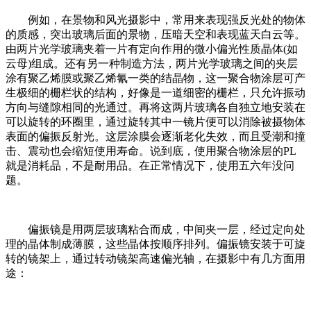
例如，在景物和风光摄影中，常用来表现强反光处的物体
的质感，突出玻璃后面的景物，压暗天空和表现蓝天白云等。
由两片光学玻璃夹着一片有定向作
用的微小偏光性质晶体(如
云母)组成。还有另一种制造方法，两片光学玻璃之间的夹层
涂有聚乙烯膜或聚乙烯氰一类的结晶物，这一聚合物涂层可产
生极细的栅栏状的结构，好像是一道细密的栅栏，只允许振动
方向与缝隙相同的光通过。再将这两片玻璃各自独立地安装在
可以旋转的环圈里，通过旋转其中一镜片便可以消除被摄物体
表面的偏振反射光。这层涂膜会逐渐老化失效，而且受潮和撞
击、震动也会缩短使用寿命。说到底，使用聚合物涂层的PL
就是消耗品，不是耐用品。在正常情况下，使用五六年没问
题。
偏振镜是用两层玻璃粘合而成，中间夹一层，经过定向处
理的晶体制成薄膜，这些晶体按顺序排列。偏振镜安装于可旋
转的镜架上，通过转动镜架高速偏光轴，在摄影中有几方面用
途：