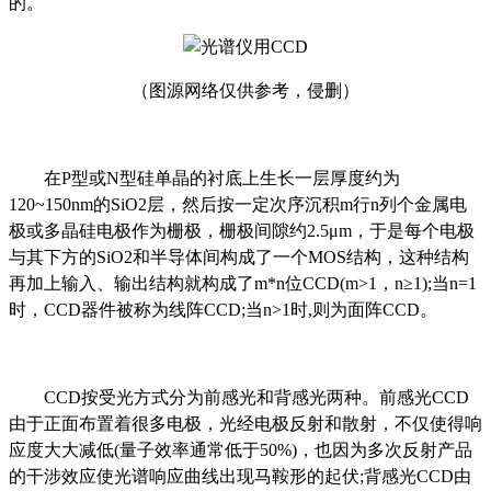
的。
（图源网络仅供参考，侵删）
在P型或N型硅单晶的衬底上生长一层厚度约为
120~150nm的SiO2层，然后按一定次序沉积m行n列个金属电
极或多晶硅电极作为栅极，栅极间隙约2.5μm，于是每个电极
与其下方的SiO2和半导体间构成了一个MOS结构，这种结构
再加上输入、输出结构就构成了m*n位CCD(m>1，n≥1);当n=1
时，CCD器件被称为线阵CCD;当n>1时,则为面阵CCD。
CCD按受光方式分为前感光和背感光两种。前感光CCD
由于正面布置着很多电极，光经电极反射和散射，不仅使得响
应度大大减低(量子效率通常低于50%)，也因为多次反射产品
的干涉效应使光谱响应曲线出现马鞍形的起伏;背感光CCD由