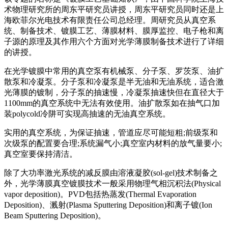
术物理研究所的周东平研究员讲授，周东平研究员同时还是上
海欧菲尔光电技术有限责任公司总经理。周研究员从真空系
统、制备技术、镀膜工艺、薄膜材料、膜厚监控、电子枪和离
子源的原理及其作用六个方面对光学薄膜制备技术进行了详细
的讲授。
在光学镀膜中常用的真空泵有机械泵、分子泵、罗茨泵、油扩
散泵和冷凝泵。分子泵和冷凝泵是半无油和无油系统，适合激
光薄膜的镀制，分子泵的抽速慢，冷凝泵抽速快但在直径大于
1100mm的真空系统中无法有效使用。油扩散泵如在抽气口加
装polycold冷阱可实现高抽速的无油真空系统。
实用的真空系统，为保证抽速，管道应尽可能短粗;前级泵和
次级泵的配置要合理;系统漏气小;真空室内材料的放气量要小;
真空室要保持清洁。
除了大功率激光系统的减反膜由溶液凝胶(sol-gel)技术制备之
外，光学薄膜真空镀膜技术一般采用物理气相沉积法(Physical
vapor deposition)。PVD包括热蒸发(Thermal Evaporation
Deposition)、溅射(Plasma Sputtering Deposition)和离子镀(Ion
Beam Sputtering Deposition)。