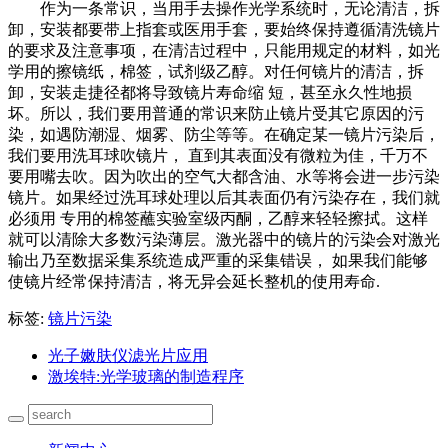
作为一条常识，当用手去操作光学系统时，无论清洁，拆
卸，安装都要带上指套或医用手套，要始终保持遵循清洗镜片
的要求及注意事项，在清洁过程中，只能用规定的材料，如光
学用的擦镜纸，棉签，试剂级乙醇。对任何镜片的清洁，拆
卸，安装走捷径都将导致镜片寿命缩 短，甚至永久性地损
坏。所以，我们要用普通的常识来防止镜片受其它原因的污
染，如遇防潮湿、烟雾、防尘等等。在确定某一镜片污染后，
我们要用洗耳球吹镜片， 直到其表面没有微粒为佳，千万不
要用嘴去吹。因为吹出的空气大都含油、水等将会进一步污染
镜片。如果经过洗耳球处理以后其表面仍有污染存在，我们就
必须用 专用的棉签蘸实验室级丙酮，乙醇来轻轻擦拭。这样
就可以清除大多数污染薄层。激光器中的镜片的污染会对激光
输出乃至数据采集系统造成严重的采集错误， 如果我们能够
使镜片经常保持清洁，将无异会延长整机的使用寿命.
标签:
镜片污染
光子嫩肤仪滤光片应用
激埃特:光学玻璃的制造程序