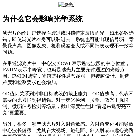
为什么它会影响光学系统
滤光片的作用是选择性透过或阻挡特定波段的光。如果参数选
错，即使滤光片本身可以装进去，系统也可能出现信号弱、背
景噪声高、图像发灰、检测误差变大或不同批次表现不一致等
问题。
在带通滤光片中，中心波长CWL表示透过波段的中心位置，
FWHM表示半峰宽，也就是滤光片主要允许通过的光谱范
围。FWHM越窄，光谱选择性通常越强，但镀膜设计、制造
难度和检测要求也会增加。
OD值则关系到对非目标波段的截止能力。OD值越高，代表不
需要的光被抑制得越强。对于荧光检测、拉曼、激光干扰抑
制、微弱信号检测等场景，截止深度往往比“看起来透得亮不
亮”更重要。
另外，很多干涉型滤光片对入射角敏感。入射角变化可能导致
中心波长偏移，尤其在大视场、短焦距、斜入射或非远心光路