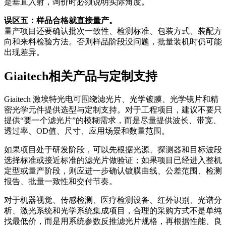
是垂直入射，询价时必须说明实际角度。
误区五：样品合格就直接量产。
量产项目还要确认批次一致性、检测标准、包装方式、装配方
向和来料检验方法。否则样品阶段没问题，批量装机时仍可能
出现差异。
Giaitech相关产品与定制支持
Giaitech 激埃特光电可围绕滤光片、光学镀膜、光学镜片和精
密光学元件提供选型与定制支持。对于工程项目，建议不要只
提供“要一个滤光片”的模糊需求，而是尽量提供波长、带宽、
透过率、OD值、尺寸、应用场景和数量范围。
如果项目处于研发阶段，可以先根据光源、探测器和目标波段
选择标准或接近标准的滤光片做验证；如果项目已经进入整机
定型或量产阶段，则应进一步确认镀膜曲线、公差范围、检测
报告、批量一致性和交付节奏。
对于机器视觉、传感检测、医疗检测设备、红外识别、光谱分
析、激光系统和光学系统集成项目，合理的采购方式不是单纯
找最低价，而是用系统参数反推滤光片规格，再根据性能、良