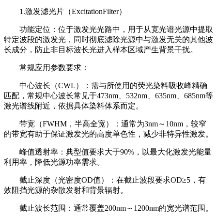
1.激发滤光片（ExcitationFilter）
功能定位：位于激发光光路中，用于从宽光谱光源中提取
特定波段的激发光，同时彻底滤除光源中与激发无关的其他波
长成分，防止非目标波长光进入样本区域产生背景干扰。
常规应用参数要求：
中心波长（CWL）：需与所使用的荧光染料吸收峰精确
匹配，常规中心波长常见于473nm、532nm、635nm、685nm等
激光谱线附近，依据具体染料体系而定。
带宽（FWHM，半高全宽）：通常为3nm～10nm，较窄
的带宽有助于保证激发光的高度单色性，减少非特异性激发。
峰值透射率：典型值要求大于90%，以最大化激发光能量
利用率，降低光源功率需求。
截止深度（光密度OD值）：在截止波段要求OD≥5，有
效阻挡光源的杂散发射和背景辐射。
截止波长范围：通常覆盖200nm～1200nm的宽光谱范围。