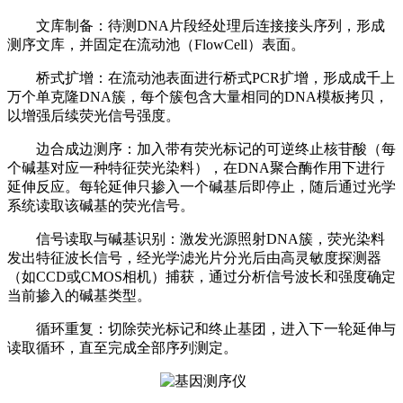
文库制备：待测DNA片段经处理后连接接头序列，形成
测序文库，并固定在流动池（FlowCell）表面。
桥式扩增：在流动池表面进行桥式PCR扩增，形成成千上
万个单克隆DNA簇，每个簇包含大量相同的DNA模板拷贝，
以增强后续荧光信号强度。
边合成边测序：加入带有荧光标记的可逆终止核苷酸（每
个碱基对应一种特征荧光染料），在DNA聚合酶作用下进行
延伸反应。每轮延伸只掺入一个碱基后即停止，随后通过光学
系统读取该碱基的荧光信号。
信号读取与碱基识别：激发光源照射DNA簇，荧光染料
发出特征波长信号，经光学滤光片分光后由高灵敏度探测器
（如CCD或CMOS相机）捕获，通过分析信号波长和强度确定
当前掺入的碱基类型。
循环重复：切除荧光标记和终止基团，进入下一轮延伸与
读取循环，直至完成全部序列测定。