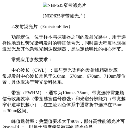
（NBP635窄带滤光片）
2.发射滤光片（EmissionFilter）
功能定位：位于样本与探测器之间的发射光路中，用于选
择性地透过荧光染料发射的特征信号光，同时最大程度地阻挡
激发光及其他杂散光到达探测器，是决定信噪比的核心环节。
常规应用参数要求：
中心波长（CWL）：需与荧光染料的发射峰精确对应，
常规发射中心波长常见于510nm、570nm、670nm、710nm等位
置，具体取决于荧光染料体系。
带宽（FWHM）：通常为10nm～35nm。带宽选择需兼顾
信号收集效率（带宽越宽信号越强）和光谱分辨能力（带宽越
窄邻道串扰越小），在主流四色体系中通常折中选择在15nm
～30nm区间。
峰值透射率：典型值要求大于90%，部分高性能滤光片可
达95%以上，以最大限度保留微弱的荧光信号。