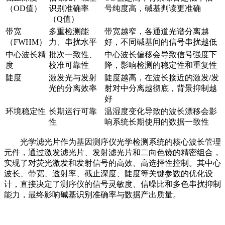
（OD值）
识别准确率
号纯度高，碱基判读更准确
（Q值）
带宽
多重检测能
带宽越窄，各通道光谱分离越
（FWHM）
力、串扰水平
好，不同碱基间的信号串扰越低
中心波长精
批次一致性、
中心波长偏移会导致信号强度下
度
校准可靠性
降，影响检测的稳定性和重复性
陡度
激发光与发射
陡度越高，在波长接近的激发/发
光的分离效率
射对中分离越彻底，背景抑制越
好
环境稳定性
长期运行可靠
温湿度变化导致的波长漂移会影
性
响系统长期使用的数据一致性
光学滤光片作为基因测序仪光学检测系统的核心波长管理
元件，通过激发滤光片、发射滤光片和二向色镜的精密组合，
实现了对荧光激发和发射信号的高效、高选择性控制。其中心
波长、带宽、透射率、截止深度、陡度等关键参数的优化设
计，直接决定了测序仪的信号灵敏度、信噪比和多色串扰抑制
能力，最终影响碱基识别准确率与数据产出质量。