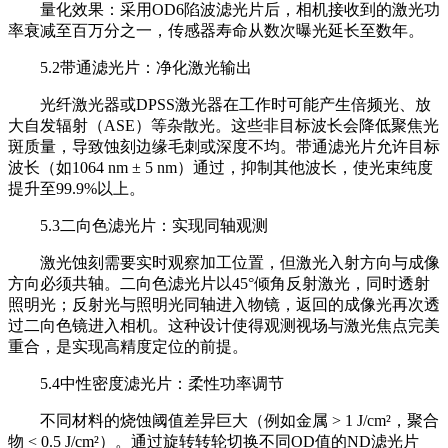
量化效果：采用OD6陷波滤光片后，相机接收到的激光功
率衰减至百万分之一，传感器寿命从数次曝光延长至数年。
5.2带通滤光片：净化激光输出
光纤激光器或DPSS激光器在工作时可能产生倍频光、放
大自发辐射（ASE）等杂散光。这些非目标波长会降低聚焦光
斑质量，导致蚀刻边缘毛刺或深度不均。带通滤光片允许目标
波长（如1064 nm ± 5 nm）通过，抑制其他波长，使光束纯度
提升至99.9%以上。
5.3二向色滤光片：实现同轴观测
激光蚀刻需要实时观察加工位置，但激光入射方向与成像
方向必须共轴。二向色滤光片以45°倾角反射激光，同时透射
照明光；反射光与照明光同轴进入物镜，返回的成像光再次透
过二向色镜进入相机。这种设计使得观测视场与激光焦点完美
重合，是实现高精度定位的前提。
5.4中性密度滤光片：柔性功率调节
不同材料的烧蚀阈值差异巨大（例如金属 > 1 J/cm²，聚合
物 < 0.5 J/cm²）。通过旋转转轮切换不同OD值的ND滤光片