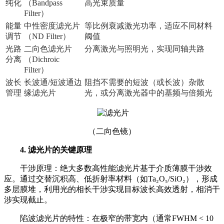
纯化
（Bandpass
高光束质量
Filter）
能量
中性密度滤光片
等比例衰减激光功率，适应不同材料
调节
（ND Filter）
阈值
光路
二向色滤光片
分离激光与照明光，实现同轴共路
分离
（Dichroic
Filter）
波长
长波通/短波通边
阻挡不需要的短波（或长波）杂散
管理
缘滤光片
光，或分离激光器中的基频与倍频光
（二向色镜）
4. 滤光片的关键原理
干涉原理：绝大多数高性能滤光片基于介质薄膜干涉效
应。通过交替沉积高、低折射率材料（如Ta₂O₅/SiO₂），形成
多层膜堆，利用光的相长干涉实现目标波长高效透射，相消干
涉实现截止。
陷波滤光片的特性：在极窄的带宽内（通常FWHM < 10