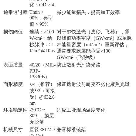
化：OD ≥ 4
Tmin >
通带透过率
减少能量损失，提高加工效率
90%，典型
值 > 95%
损伤阈值
连续：>100
对于超快激光（皮秒、飞秒），需
W/cm²；纳
以峰值功率密度（GW/cm²）或单脉
秒脉冲：>1
冲能量密度（mJ/cm²）重新评估，
J/cm² @10ns
通常要求膜层能承受>100
GW/cm²（飞秒级）
表面质量
40/20（MIL-
防止散射光污染光路
PRF-
13830B）
面形精度
λ/4（推荐）
保证透射波前畸变不劣化聚焦光斑
或λ/2（可接
受）@632.8
nm
-20°C ~
环境稳定性
适应工业现场温度变化
80°C，膜层
无脱落
机械尺寸
直径 Φ12.5 /
兼容标准镜架
25 / 50