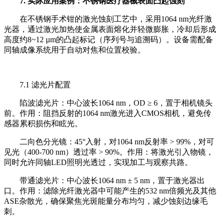
7. 实际应用案例：不锈钢医疗器械表面凸起蚀刻
在不锈钢手术钳的激光蚀刻工艺中，采用1064 nm光纤激
光器，通过激光加热使金属表面熔化并轻微膨胀，冷却后形成
高度约8~12 µm的凸起标记（序列号与追溯码）。设备需配备
同轴成像系统用于自动对焦和位置校验。
7.1 滤光片配置
陷波滤光片：中心波长1064 nm，OD ≥ 6，置于相机镜头
前。作用：阻挡反射的1064 nm激光进入CMOS相机，避免传
感器累积损伤和眩光。
二向色分光镜：45°入射，对1064 nm反射率 > 99%，对可
见光（400-700 nm）透过率 > 90%。作用：将激光引入物镜，
同时允许同轴LED照明光透过，实现加工与观察共路。
带通滤光片：中心波长1064 nm ± 5 nm，置于激光器出
口。作用：滤除光纤激光器中可能产生的532 nm倍频光及其他
ASE杂散光，确保聚焦光斑能量分布均匀，减少蚀刻边缘毛
刺。