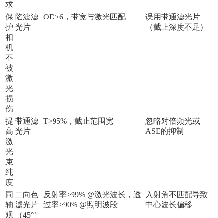
求
保
陷波滤
OD≥6，带宽与激光匹配
误用带通滤光片
护
光片
（截止深度不足）
相
机
不
被
激
光
损
伤
提
带通滤
T>95%，截止范围宽
忽略对倍频光或
高
光片
ASE的抑制
激
光
束
纯
度
同
二向色
反射率>99% @激光波长，透
入射角不匹配导致
轴
滤光片
过率>90% @照明波段
中心波长偏移
观
（45°）