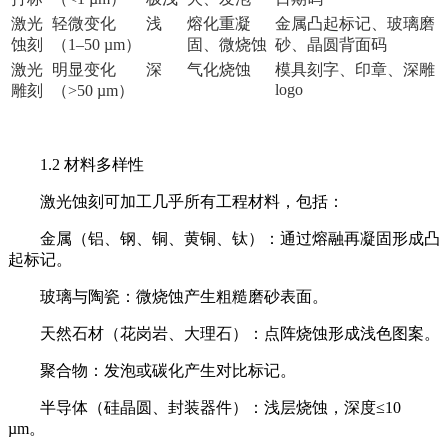
激光
轻微变化
浅
熔化重凝
金属凸起标记、玻璃磨
蚀刻
（
1–50 µm
）
固、微烧蚀
砂、晶圆背面码
激光
明显变化
深
气化烧蚀
模具刻字、印章、深雕
logo
雕刻
（
>50 µm
）
1.2 材料多样性
激光蚀刻可加工几乎所有工程材料，包括：
金属（铝、钢、铜、黄铜、钛）：通过熔融再凝固形成凸
起标记。
玻璃与陶瓷：微烧蚀产生粗糙磨砂表面。
天然石材（花岗岩、大理石）：点阵烧蚀形成浅色图案。
聚合物：发泡或碳化产生对比标记。
半导体（硅晶圆、封装器件）：浅层烧蚀，深度≤10
µm。