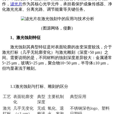
作，
滤光片
作为其核心光学元件，承担着保护成像传感器、净
化激光光束、分离光路、调节能量等关键任务。
（图源网络，侵删）
1、激光蚀刻特征
激光蚀刻其典型特征是对表面轮廓的改变深度较浅，介于
激光打标（几乎无轮廓变化）与激光雕刻（深度>50 µm）之
间。需要说明的是，不同材料的蚀刻深度差异较大：金属通常
5~25 µm，玻璃5~25 µm，聚合物10~50 µm，半导体≤10 µm，
但均显著浅于雕刻。
1.1激光蚀刻与打标、雕刻的区分
工艺
表面轮廓变
典型
主要机制
典型应用
化
深度
激光
几乎无变化
无或
氧化、退
不锈钢深色logo、塑料
打标
（
<1 µm
）
极浅
火、发泡
日期码