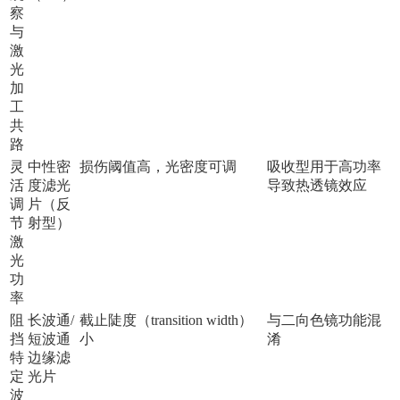
察
与
激
光
加
工
共
路
灵
中性密
损伤阈值高，光密度可调
吸收型用于高功率
活
度滤光
导致热透镜效应
调
片（反
节
射型）
激
光
功
率
阻
长波通/
截止陡度（transition width）
与二向色镜功能混
挡
短波通
小
淆
特
边缘滤
定
光片
波