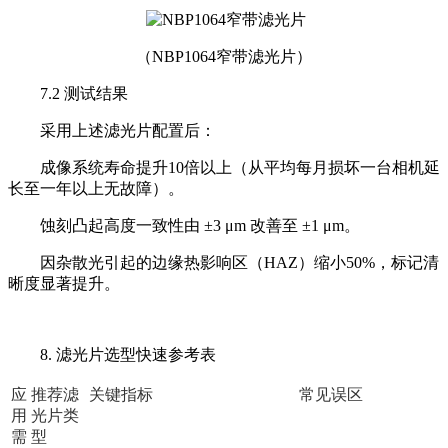
（
NBP1064窄带滤光片
）
7.2 测试结果
采用上述滤光片配置后：
成像系统寿命提升10倍以上（从平均每月损坏一台相机延
长至一年以上无故障）。
蚀刻凸起高度一致性由 ±3 μm 改善至 ±1 μm。
因杂散光引起的边缘热影响区（HAZ）缩小50%，标记清
晰度显著提升。
8. 滤光片选型快速参考表
应
推荐滤
关键指标
常见误区
用
光片类
需
型