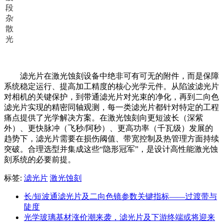
段
杂
散
光
滤光片在激光蚀刻设备中绝非可有可无的附件，而是保障
系统稳定运行、提高加工精度的核心光学元件。从陷波滤光片
对相机的关键保护，到带通滤光片对光束的净化，再到二向色
滤光片实现的精密同轴观测，每一类滤光片都针对特定的工程
痛点提供了光学解决方案。
在激光蚀刻向更短波长（深紫
外）、更快脉冲（飞秒/阿秒）、更高功率（千瓦级）发展的
趋势下，滤光片需要在损伤阈值、带宽控制及热管理方面持续
突破。合理选型并集成这些“隐形冠军”，是设计高性能激光蚀
刻系统的必要前提。
标签:
滤光片
激光蚀刻
长/短波通滤光片及二向色镜参数关键指标——过渡带与
陡度
光学玻璃基材涨价潮来袭，滤光片及下游终端或将迎来