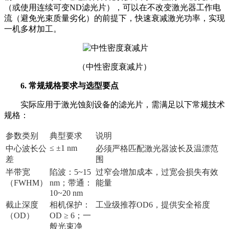
（或使用连续可变ND滤光片），可以在不改变激光器工作电
流（避免光束质量劣化）的前提下，快速衰减激光功率，实现
一机多材加工。
（中性密度衰减片）
6. 常规规格要求与选型要点
实际应用于激光蚀刻设备的滤光片，需满足以下常规技术
规格：
参数类别
典型要求
说明
≤ ±1 nm
中心波长公
必须严格匹配激光器波长及温漂范
差
围
半带宽
陷波：5~15
过窄会增加成本，过宽会损失有效
（FWHM）
nm；带通：
能量
10~20 nm
截止深度
相机保护：
工业级推荐OD6，提供安全裕度
（OD）
OD ≥ 6；一
般光束净