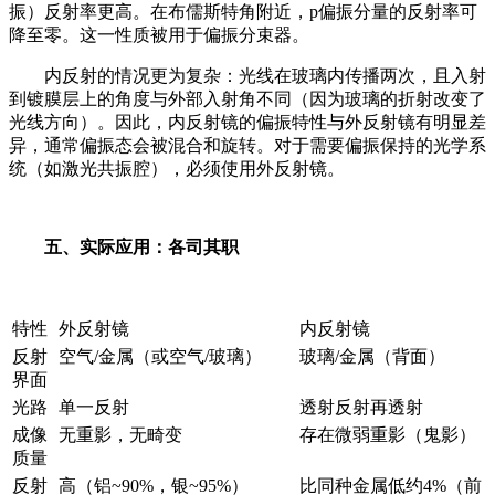
振）反射率更高。在布儒斯特角附近，p偏振分量的反射率可
降至零。这一性质被用于偏振分束器。
内反射的情况更为复杂：光线在玻璃内传播两次，且入射
到镀膜层上的角度与外部入射角不同（因为玻璃的折射改变了
光线方向）。因此，内反射镜的偏振特性与外反射镜有明显差
异，通常偏振态会被混合和旋转。对于需要偏振保持的光学系
统（如激光共振腔），必须使用外反射镜。
五、实际应用：各司其职
特性
外反射镜
内反射镜
反射
空气
/
金属（或空气
/
玻璃）
玻璃
/
金属（背面）
界面
光路
单一反射
透射反射再透射
成像
无重影，无畸变
存在微弱重影（鬼影）
质量
反射
高（铝
~90%
，银
~95%
）
比同种金属低约
4%
（前