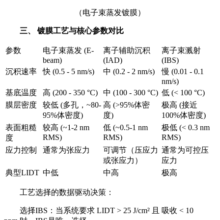
（电子束蒸发镀膜）
三、 镀膜工艺与核心参数对比
参数
电子束蒸发 (E-
离子辅助沉积
离子束溅射
beam)
(IAD)
(IBS)
沉积速率
快 (0.5 - 5 nm/s)
中 (0.2 - 2 nm/s)
慢 (0.01 - 0.1
nm/s)
基底温度
高 (200 - 350 °C)
中 (100 - 300 °C)
低 (< 100 °C)
膜层密度
较低 (多孔，~80-
高 (>95%体密
极高 (接近
95%体密度)
度)
100%体密度)
表面粗糙
较高 (~1-2 nm
低 (~0.5-1 nm
极低 (< 0.3 nm
RMS)
RMS)
RMS)
度
应力控制
通常为张应力
可调节（压应力
通常为可控压
或张应力）
应力
典型LIDT
中低
中高
极高
工艺选择的数据驱动决策：
选择IBS：当系统要求 LIDT > 25 J/cm² 且 吸收 < 10