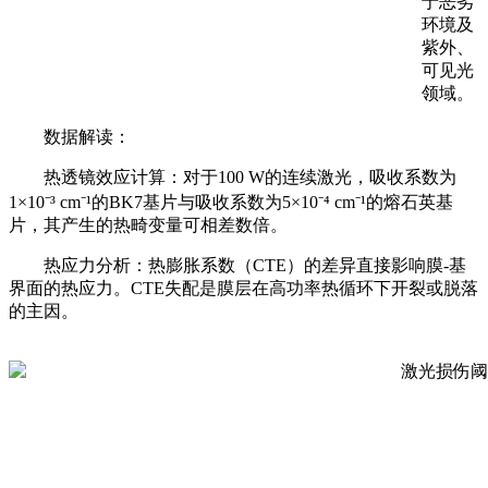
于恶劣
环境及
紫外、
可见光
领域。
数据解读：
热透镜效应计算：对于100 W的连续激光，吸收系数为
1×10⁻³ cm⁻¹的BK7基片与吸收系数为5×10⁻⁴ cm⁻¹的熔石英基
片，其产生的热畸变量可相差数倍。
热应力分析：热膨胀系数（CTE）的差异直接影响膜-基
界面的热应力。CTE失配是膜层在高功率热循环下开裂或脱落
的主因。