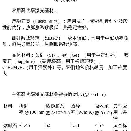
常用高功率激光基材：
熔融石英（Fused Silica）：应用最广，紫外到近红外波段
性能优异，热膨胀系数极低，热稳定性好。
硼硅酸盐玻璃（如BK7）：成本较低，常用于中低功率场
景，但热导率较差，热膨胀系数较高。
晶体材料：如硅（Si）、锗（Ge）（用于中远红外）、蓝
宝石（Sapphire）（硬度极高，用于极端环境）、
CaF₂/MgF₂（用于深紫外）等。它们通常价格昂贵，加工难度
大。
主流高功率激光基材关键参数对比 (@1064nm):
材料
折射
热膨胀系
热导
吸收系
典型应
率 @1064nm
率 (W/m·K)
用与备
数 (×10⁻⁷/K)
数 (cm⁻¹)
注
~1.45
5.5
1.38
< 5 ×
熔融石
黄金标