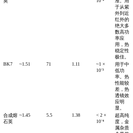
10⁻⁴
英
准。用
于从紫
外到近
红外的
绝大多
数高功
率应
用，热
稳定性
极佳。
BK7
~1.51
71
1.11
~1 ×
用于中
10⁻³
低功
率。热
性能较
差，热
透镜效
应明
显。
~1.45
5.5
1.38
< 2 ×
合成熔
超高纯
10⁻⁴
石英
度，金
属杂质