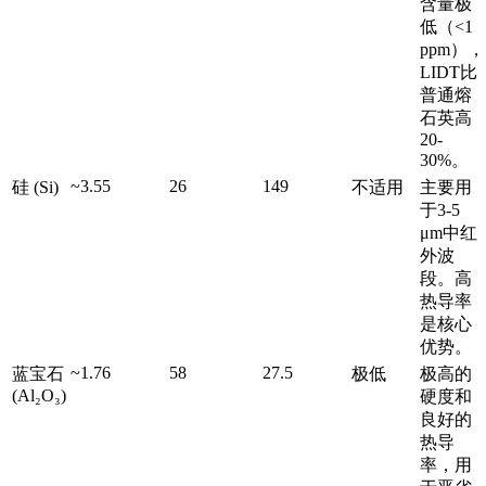
含量极
低（<1
ppm），
LIDT比
普通熔
石英高
20-
30%。
~3.55
26
149
硅 (Si)
不适用
主要用
于3-5
μm中红
外波
段。高
热导率
是核心
优势。
~1.76
58
27.5
蓝宝石
极低
极高的
(Al₂O₃)
硬度和
良好的
热导
率，用