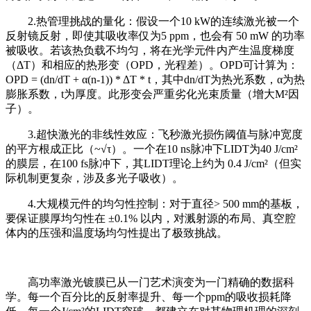
2.热管理挑战的量化：假设一个10 kW的连续激光被一个
反射镜反射，即使其吸收率仅为5 ppm，也会有 50 mW 的功率
被吸收。若该热负载不均匀，将在光学元件内产生温度梯度
（ΔT）和相应的热形变（OPD，光程差）。OPD可计算为：
OPD = (dn/dT + α(n-1)) * ΔT * t，其中dn/dT为热光系数，α为热
膨胀系数，t为厚度。此形变会严重劣化光束质量（增大M²因
子）。
3.超快激光的非线性效应：飞秒激光损伤阈值与脉冲宽度
的平方根成正比（~√τ）。一个在10 ns脉冲下LIDT为40 J/cm²
的膜层，在100 fs脉冲下，其LIDT理论上约为 0.4 J/cm²（但实
际机制更复杂，涉及多光子吸收）。
4.大规模元件的均匀性控制：对于直径> 500 mm的基板，
要保证膜厚均匀性在 ±0.1% 以内，对溅射源的布局、真空腔
体内的压强和温度场均匀性提出了极致挑战。
高功率激光镀膜已从一门艺术演变为一门精确的数据科
学。每一个百分比的反射率提升、每一个ppm的吸收损耗降