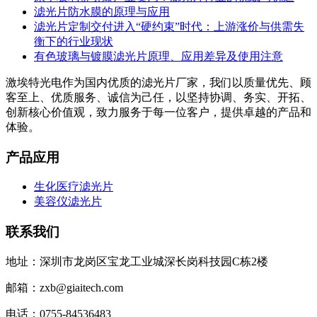
滤光片防水膜的原理与应用
滤光片定制交付进入“硬约束”时代：上游涨价与供需失
衡下的行业现状
有色玻璃与镀膜滤光片原理、应用差异及使用注意
激埃特光电作为国内优质的滤光片厂家，我们以质量优先、顾
客至上、优质服务、诚信为己任，以坚持协调、务实、开拓、
创新核心价值观，致力服务于每一位客户，提供卓越的产品和
体验。
产品应用
生化医疗滤光片
美容仪滤光片
联系我们
地址：深圳市龙岗区宝龙工业城深长岗科技园C栋2楼
邮箱：zxb@giaitech.com
电话：0755-84536483