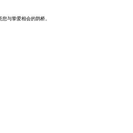
亮您与挚爱相会的鹊桥。