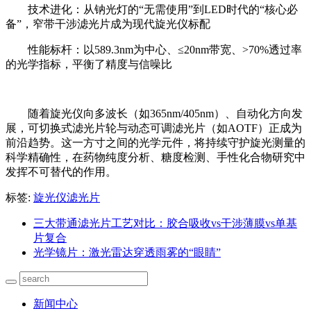
技术进化：从钠光灯的“无需使用”到LED时代的“核心必
备”，窄带干涉滤光片成为现代旋光仪标配
性能标杆：以589.3nm为中心、≤20nm带宽、>70%透过率
的光学指标，平衡了精度与信噪比
随着旋光仪向多波长（如365nm/405nm）、自动化方向发
展，可切换式滤光片轮与动态可调滤光片（如AOTF）正成为
前沿趋势。这一方寸之间的光学元件，将持续守护旋光测量的
科学精确性，在药物纯度分析、糖度检测、手性化合物研究中
发挥不可替代的作用。
标签:
旋光仪滤光片
三大带通滤光片工艺对比：胶合吸收vs干涉薄膜vs单基
片复合
光学镜片：激光雷达穿透雨雾的“眼睛”
新闻中心