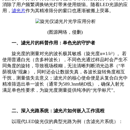
消除了用户频繁调换钠光灯带来使用烦恼。随着LED光源的应
用，
滤光片
作为其精准筛分的窗口也逐渐被搬上荧幕。
(图源网络，侵删)
一、滤光片的科普作用：单色光的守护者
旋光度的测量对光的波长极其敏感（旋光度α∝1/λ²）。若
使用普通白光（含多种波长），不同色光通过样品时会产生不
同角度的旋转，导致视场模糊，无法清晰判断消光边界（“半
荫视场”现象），同时还会让数据失真，各波长旋转角度相互
干扰，测量值失去意义；滤光片的核心使命便是从复合白光中
精准筛选出单一波长（通常为589.3nm钠D线），确保入射光
满足单色性要求，为旋光度测量提供纯净的“光学标尺”。
二、深入光路系统：滤光片如何嵌入工作流程
以现代LED旋光仪的典型光路为例（含滤光片系统）：