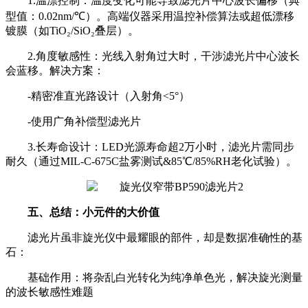
1.温漂控制：温度变化可能导致滤光片中心波长偏移（典
型值：0.02nm/℃）。高端仪器采用温控补偿算法或超低漂移
镀膜（如TiO₂/SiO₂叠层）。
2.角度敏感性：光线入射角过大时，干涉滤光片中心波长
会蓝移。解决方案：
-精密准直光路设计（入射角<5°）
-使用广角补偿型滤光片
3.长寿命设计：LED光源寿命超2万小时，滤光片需同步
耐久（通过MIL-C-675C盐雾测试&85℃/85%RH老化试验）。
五、总结：小元件的大价值
滤光片虽非旋光仪中最耀眼的部件，却是数据准确性的基
石：
基础作用：将杂乱白光转化为纯净单色光，解决旋光测量
的波长敏感性难题