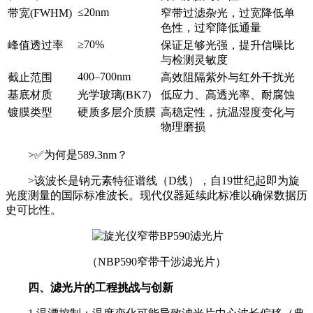
≤
20nm
带宽
(FWHM)
窄带过滤杂光，过宽降低单
色性，过窄降低通量
≥
70%
峰值透过率
保证足够光强，提升信噪比
与检测灵敏度
400
–
700nm
截止范围
高效阻隔紫外与红外干扰光
基底材质
光学玻璃
(BK7)
低应力、高透光率、耐腐蚀
镀膜类型
硬质多层介质膜
高稳定性，抗温湿度变化与
物理磨损
>
✅为何是
589.3nm
？
>该波长是钠元素特征谱线（D线），自19世纪起即为旋
光度测量的国际标准波长。现代仪器延续此标准以确保数据历
史可比性。
（NBP590窄带干涉滤光片）
四、滤光片的工程挑战与创新