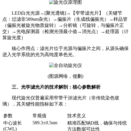
LED白光光源
→
[
聚光透镜
]
→【窄带滤光片】（关键节
点：过滤非
589nm
杂光）
→偏振片（生成线偏振光）
→样品管
（偏振光被旋光物质旋转）
→分析镜（可旋转，与偏振片正
交）
→光电探测器（检测光强最小值→消光点）
→处理器（计
算旋光度）
核心作用点：滤光片位于光源与偏振片之间，从源头确保
进入光学系统的光为高纯度单色光。
(图源网络，侵删)
三、光学滤光片的技术解剖：核心参数解析
现代旋光仪普遍采用窄带干涉滤光片（非传统染色玻
璃），其关键性能指标如下表：
参数
常规值
技术意义
589.3
±
0.5nm
中心波长
精准匹配钠
D
线，确保与传统
(CWL)
方法数据可比性