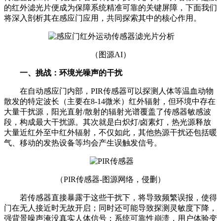
的红外滤光片便成为保障系统精准可靠的关键屏障
，
下面我们
将深入剖析其在感应门应用
，
共同探索其中
的核心作用。
（图源AI）
一、挑战：环境光噪声的干扰
在自动感应门内部，PIR传感器可以探测人体等温血动物
散发的特定波长（主要在8-14微米）红外辐射，但环境中存在
大量干扰源，阳光直射/散射的辐射光谱覆盖了传感器敏感波
段，构成最大干扰源。其次就是白炽灯/卤素灯，热光源释放
大量近红外至中红外辐射，不仅如此，其他热源干扰还包括暖
气、移动的发热设备等均会产生误触发信号。
（
PIR传感器-图源网络，侵删
）
若传感器直接暴露于这些干扰下，将导致频繁误报，使得
门在无人接近时无故开启；同时还可能导致探测灵敏度下降，
强背景噪声淹没真实人体信号；系统可靠性崩溃，用户体验变