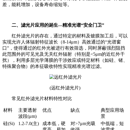
差，能耗增加，设备寿命缩短等。
二、滤光片应用的诞生---精准光谱“安全门卫”
红外滤光片的存在，通过特定的材料及镀膜加工后，可以
实现允许人体辐射特征波长（8-14μm）高效通过的“光谱窗
口”，使得通过的红外光被进行有效筛选，同时屏蔽强烈阻挡
此范围外的可见光及无关红外辐射（特别是<5μm的近红外干
扰），利用多层光学薄膜的干涉效应或特定材料（如硅、锗、
特殊聚合物）的本征吸收特性实现精准光谱过滤。
(远红外滤光片)
常见红外滤光片材料特性对比
材料
主要透射
优点
缺点
典型应用场
波段
(
μ
m)
景
硅
(Si)
1.2-7.0(
主
)
成本低，硬
对
>7
μ
m
光吸
中低端，短
度高，易加
收强
波需求