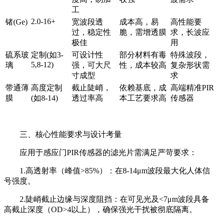
工
2.0-16+
锗
(Ge)
宽波段透
成本高，易
高性能要
过，稳定性
脆，需增透膜
求，长波应
极佳
用
硫系玻
定制
(
如
3-
可设计性
部分材料有毒
特殊波段，
5,8-12)
璃
强，可大尺
性，成本较高
复杂形状需
寸成型
求
带通薄
高度定制
截止陡峭，
依赖基底，成
高端精准
PIR
膜
(
如
8-14)
透过率高
本工艺要求高
传感器
三、核心性能要求与设计考量
应用于感应门PIR传感器的滤光片需满足严苛要求：
1.高透射率（峰值>85%）：在8-14μm波段最大化人体信
号强度。
2.陡峭截止边缘与深度阻挡：在可见光及<7μm波段具备
高截止深度（OD>4以上），确保强光干扰被彻底隔离。