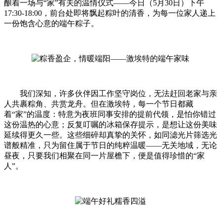
酿着一场与“家”有关的温情仪式——今日（5月30日）下午
17:30-18:00，前台处即将飘起粽叶的清香，为每一位家人递上
一份饱含心意的端午粽子。
我们深知，许多伙伴因工作坚守岗位，无法赶回老家与亲
人共裹粽角、共赏龙舟。但在激埃特，每一个节日都藏
着“家”的温度：特意为夜班同事安排的提前代领，是怕你错过
这份温热的心意；反复叮嘱的冰箱保存提示，是想让这份美味
延续得更久一些。这些细碎却真挚的关怀，如同滤光片筛选光
谱般精准，只为留住属于节日的纯粹温暖——无关地域，无论
昼夜，只要我们相聚在同一片屋檐下，便是值得珍惜的“家
人”。