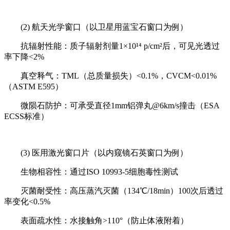
(2) 航天光学窗口（以卫星用蓝宝石窗口为例）
抗辐射性能：质子辐射剂量1×10¹⁴ p/cm²后，可见光透过
率下降<2%
真空释气：TML（总质量损失）<0.1%，CVCM<0.01%
（ASTM E595）
微陨石防护：可承受直径1mm铝弹丸@6km/s撞击（ESA
ECSS标准）
(3) 医用激光窗口片（以内窥镜石英窗口为例）
生物相容性：通过ISO 10993-5细胞毒性测试
灭菌耐受性：高压蒸汽灭菌（134℃/18min）100次后透过
率变化<0.5%
表面疏水性：水接触角>110°（防止体液附着）