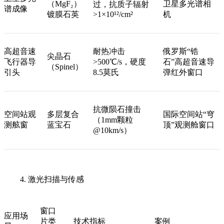
（MgF₂）
卫星多光谱相
过，抗质子辐射
谱成像
镀膜石英
>1×10¹²/cm²
机
高超音速
耐热冲击
俄罗斯“锆
尖晶石
飞行器导
>500℃/s，硬度
石”高超音速导
（Spinel）
引头
8.5莫氏
弹红外窗口
抗微陨石撞击
空间站观
多层复合
国际空间站“穹
（1mm颗粒
测舷窗
蓝宝石
顶”观测舱窗口
@10km/s）
4. 激光扫描与传感
窗口
应用场
片类
技术指标
案例