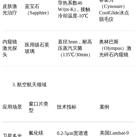
导热系数46
皮肤激
蓝宝石
（Cynosure）
W/(m·K)，接触
光治疗
（Sapphire）
CoolGlide冰点
冷却温度-10℃
脱毛仪
内窥镜
直径3mm，耐高
奥林巴斯
医用级石英
激光探
压蒸汽灭菌
（Olympus）激
玻璃
头
（135℃/30min）
光碎石内窥镜
3. 航空航天领域
窗口片类
应用场景
技术指标
案例
型
氟化镁
美国Landsat-9
0.2-5μm宽谱透
卫星多光