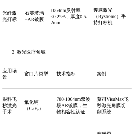
奔腾激光
1064nm反射率
光纤激
石英玻璃
（Bystronic）手
<0.25%，厚度0.5-
光打标
+AR镀膜
2mm
持打标机
2. 激光医疗领域
应用场
窗口片类型
技术指标
案例
景
眼科飞
780-1064nm双波
蔡司VisuMax飞
氟化钙
秒激光
段AR镀膜，生
秒激光角膜切
（CaF₂）
手术
物相容性认证
削系统
赛诺秀