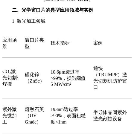
二、光学窗口片的典型应用领域与实例
1. 激光加工领域
应用场
窗口片类
技术指标
案例
景
型
通快
CO₂激
10.6μm透过率
硒化锌
（TRUMPF）激
光切割/
>99%，损伤阈值
（ZnSe）
光切割机防护窗
焊接
5 MW/cm²
口
紫外激
熔融石英
193nm透过率
半导体晶圆紫外
光微加
（UV
>90%，表面粗糙
激光刻蚀设备
工
Grade）
度<1nm