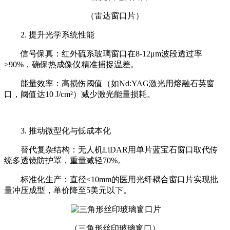
（雷达窗口片）
2. 提升光学系统性能
信号保真：红外硫系玻璃窗口在8-12μm波段透过率
>90%，确保热成像仪精准捕捉温差。
能量效率：高损伤阈值（如Nd:YAG激光用熔融石英窗
口，阈值达10 J/cm²）减少激光能量损耗。
3. 推动微型化与低成本化
替代复杂结构：无人机LiDAR用单片蓝宝石窗口取代传
统多透镜防护罩，重量减轻70%。
标准化生产：直径<10mm的医用光纤耦合窗口片实现批
量冲压成型，单价降至5美元以下。
（三角形丝印玻璃窗口）