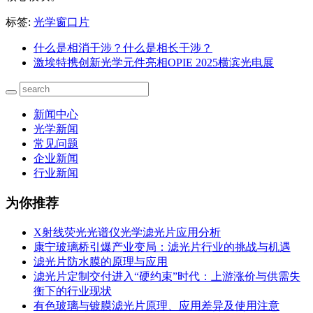
标签:
光学窗口片
什么是相消干涉？什么是相长干涉？
激埃特携创新光学元件亮相OPIE 2025横滨光电展
新闻中心
光学新闻
常见问题
企业新闻
行业新闻
为你推荐
X射线荧光光谱仪光学滤光片应用分析
康宁玻璃桥引爆产业变局：滤光片行业的挑战与机遇
滤光片防水膜的原理与应用
滤光片定制交付进入“硬约束”时代：上游涨价与供需失
衡下的行业现状
有色玻璃与镀膜滤光片原理、应用差异及使用注意