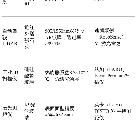
景
型
近红
速腾聚创
自动驾
905/1550nm双波段
外增
（RoboSense）
驶
AR镀膜，透过率
强石
M1激光雷达
LiDAR
>99.5%
英
硼硅
法如（FARO）
工业3D
热膨胀系数3.3×10⁻⁶/
酸盐
Focus Premium扫
扫描仪
℃，防结雾涂层
玻璃
描仪
K9光
莱卡（Leica）
激光测
表面面型精度
学玻
DISTO X4手持测
距仪
λ/4@632.8nm
璃
距仪