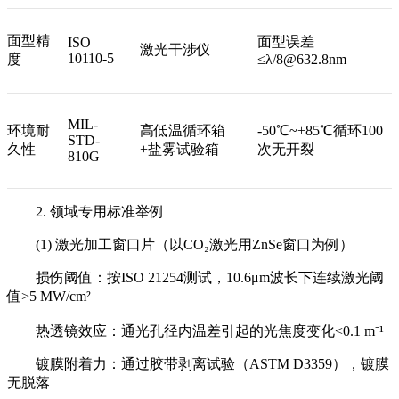
面型精
面型误差
ISO
激光干涉仪
10110-5
度
≤λ/8@632.8nm
MIL-
环境耐
高低温循环箱
-50℃~+85℃循环100
STD-
久性
+盐雾试验箱
次无开裂
810G
2. 领域专用标准举例
(1) 激光加工窗口片（以CO₂激光用ZnSe窗口为例）
损伤阈值：按ISO 21254测试，10.6μm波长下连续激光阈
值>5 MW/cm²
热透镜效应：通光孔径内温差引起的光焦度变化<0.1 m⁻¹
镀膜附着力：通过胶带剥离试验（ASTM D3359），镀膜
无脱落