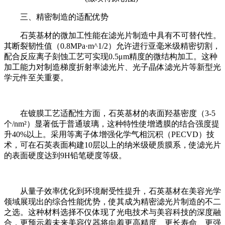
三、精密制造的适配优势
石英基材的微加工性能在滤光片制造中具有不可替代性。
其断裂韧性值（0.8MPa·m^1/2）允许进行亚毫米级精密切割，
配合反应离子刻蚀工艺可实现0.5μm精度的微结构加工。这种
加工能力对制造梯度折射率滤光片、光子晶体滤光片等新型光
学元件至关重要。
在镀膜工艺适配性方面，石英基材的表面羟基密度（3-5
个/nm²）显著低于普通玻璃，这种特性使增透膜的结合强度提
升40%以上。采用等离子体增强化学气相沉积（PECVD）技
术，可在石英表面构建10层以上的纳米级硬质膜系，使滤光片
的表面硬度达到9H铅笔硬度等级。
从量子效率优化到环境耐受性提升，石英基材在美容光学
领域展现出的综合性能优势，使其成为精密滤光片制造的不二
之选。这种材料选择不仅体现了光电技术与美容科技的深度融
合，更预示着未来美容仪器将向着更高精度、更长寿命、更强