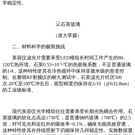
学稳定性。
（派大莘摄）
二、材料科学的极限挑战
美容仪滤光片需要承受LED模组长时间工作产生的80-
120℃热环境。石英0.55×10⁻⁶/℃的热膨胀系数，不足普通玻璃
的1/4，这种特性使其在冷热循环中保持亚微米级的形变控
制。在雅萌RF射频仪的耐久测试中，石英滤光片经历500
次-20℃至100℃冲击后，面型精度仍保持在λ/10（@632.8nm）
的工业级标准。
现代美容仪光学模组往往需要承受长期光热耦合作用。石
英玻璃的软化点高达1730℃，是普通钠钙玻璃（700℃）的2.5
倍，对可见光和近红外的吸收率<0.1%，确保光能高效穿透，
这种特性使其在持续照射下仍能保持几何稳定性。实验数据显