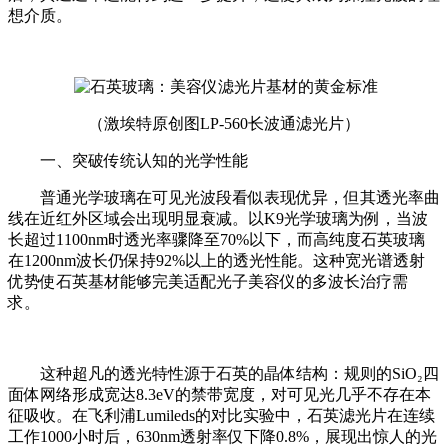
想介质。
（激埃特原创图LP-560长波通滤光片）
一、突破传统认知的光学性能
普通光学玻璃在可见光波段看似表现优异，但其透光率曲
线在近红外区域会出现明显衰减。以K9光学玻璃为例，当波
长超过1100nm时透光率骤降至70%以下，而高纯度石英玻璃
在1200nm波长仍保持92%以上的透光性能。这种宽光谱透射
优势使石英基材能够完美适配光子美容仪的多波长治疗需
求。
这种超凡的透光特性源于石英的晶体结构：规则的SiO₂四
面体网络形成宽达8.3eV的禁带宽度，对可见光几乎不存在本
征吸收。在飞利浦Lumileds的对比实验中，石英滤光片在连续
工作1000小时后，630nm透射率仅下降0.8%，展现出惊人的光