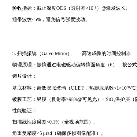
验收指标：截止深度OD6（透射率<10⁻⁶）@激发波长。
通带波纹<5%，避免信号强度波动。
5. 扫描振镜（Galvo Mirror）——高速成像的时间控制器
物理原理：振镜通过电磁驱动偏转镜面角度（θ），按公式x 
镜片设计：
基底材料：超低膨胀玻璃（ULE®，热膨胀系数<1×10⁻⁸
镀膜工艺：银膜（反射率>98%@可见光）+ SiO₂保护层
性能验证：
扫描线性度误差<0.1%（全视场范围）。
角重复精度<5 μrad（确保多帧图像配准）。