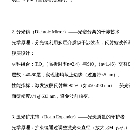
2. 分光镜（Dichroic Mirror）——光谱分离的干涉艺术
光学原理：分光镜利用多层介质膜干涉效应，反射短波长激发光（如
膜层设计：
材料组合：TiO₂（高折射率n≈2.4）与SiO₂（n≈1.46
层数：40-80层，实现陡峭截止边缘（过渡带<5 nm）。
性能指标：激发波段反射率>95%（如450-490 nm），荧光波
面型精度λ/4 @633 nm，避免波前畸变。
3. 激光扩束镜（Beam Expander）——光斑质量的守护者
光学原理：扩束镜通过调整激光束直径（放大比M=ƒ₂/ƒ