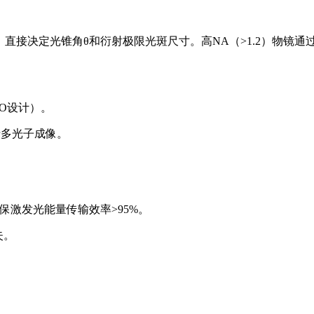
 = n·sinθ）直接决定光锥角θ和衍射极限光斑尺寸。高NA（>1.2）
PO设计）。
用于多光子成像。
，确保激发光能量传输效率>95%。
失。