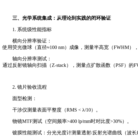
三、光学系统集成：从理论到实践的闭环验证
1. 系统级性能指标
横向分辨率验证：
使用荧光微球（直径≈100 nm）成像，测量半高宽（FWHM），对比理
轴向分辨率测试：
通过反射镜轴向扫描（Z-stack），测量点扩散函数（PSF）的F
2. 镜片验收流程
面型检测：
干涉仪测量表面平整度（RMS < λ/10）。
物镜MTF测试（空间频率>400 lp/mm时对比度>30%）。
镀膜性能测试：分光光度计测量透射/反射光谱曲线（波长精度