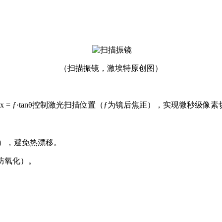
（扫描振镜，激埃特原创图）
= ƒ·tanθ控制激光扫描位置（ƒ为镜后焦距），实现微秒级像素
/℃），避免热漂移。
（防氧化）。