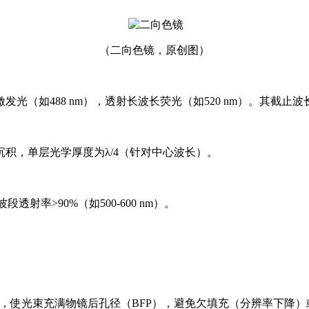
（二向色镜，
原创图
）
488 nm），透射长波长荧光（如520 nm）。其截止波长需严格
）交替沉积，单层光学厚度为λ/4（针对中心波长）。
段透射率>90%（如500-600 nm）。
₁），使光束充满物镜后孔径（BFP），避免欠填充（分辨率下降