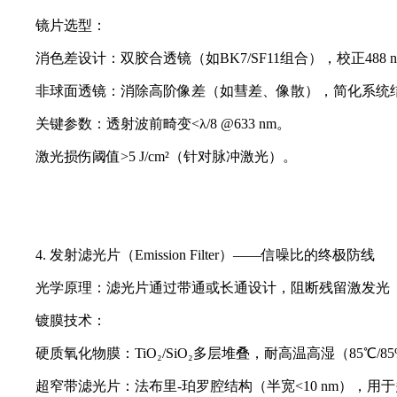
镜片选型：
消色差设计：双胶合透镜（如BK7/SF11组合），校正488
非球面透镜：消除高阶像差（如彗差、像散），简化系统
关键参数：透射波前畸变<λ/8 @633 nm。
激光损伤阈值>5 J/cm²（针对脉冲激光）。
4. 发射滤光片（Emission Filter）——信噪比的终极防线
光学原理：滤光片通过带通或长通设计，阻断残留激发光（如48
镀膜技术：
硬质氧化物膜：TiO₂/SiO₂多层堆叠，耐高温高湿（85℃/85
超窄带滤光片：法布里-珀罗腔结构（半宽<10 nm），用