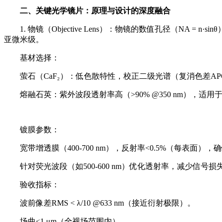
二、关键光学镜片：原理与设计的深度融合
1. 物镜（Objective Lens）：物镜的数值孔径（NA
亚微米级。
基材选择：
萤石（CaF₂）：低色散特性，校正二级光谱（复消色差A
熔融石英：紫外波段透射率高（>90% @350 nm），适
镀膜参数：
宽带增透膜（400-700 nm），反射率<0.5%（每表面）
针对荧光波段（如500-600 nm）优化透射率，减少信号损
验收指标：
波前像差RMS < λ/10 @633 nm（接近衍射极限）。
场曲<1 μm（全视场范围内）。