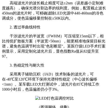
高端滤光片的波长截止精度可达±2nm（误差越小定制难
度越高），确保光谱分割边界的锐利度。例如，配置截止波长
450nm的滤光片时，可精确滤除LED光源中440-460nm的冷色
调成分，使色温偏移量控制在±50K以内。
2. 透过率曲线特性
干涉滤光片的半波宽（FWHM）可压缩至15nm以下，相
比传统扩散板方案（半波宽>50nm），能更精准地保留目标光
谱，避免色温调节时出现"色彩断层"。某医疗级LED手术灯案
例显示，采用定制化滤光片后，显色指数Ra值从82提升至
97。
3. 热稳定性与耐久性
采用离子辅助沉积（IAD）技术制备的滤光片，可
在-40℃至120℃环境下保持光谱特性稳定（中心波长偏移
<1nm）。某车载LED大灯测试中，滤光片在85℃持续工作
1000小时后，色温偏差仍小于3%。
（图源网络，侵删）