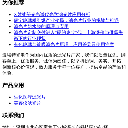
为你推荐
X射线荧光光谱仪光学滤光片应用分析
康宁玻璃桥引爆产业变局：滤光片行业的挑战与机遇
滤光片防水膜的原理与应用
滤光片定制交付进入“硬约束”时代：上游涨价与供需失
衡下的行业现状
有色玻璃与镀膜滤光片原理、应用差异及使用注意
激埃特光电作为国内优质的滤光片厂家，我们以质量优先、顾
客至上、优质服务、诚信为己任，以坚持协调、务实、开拓、
创新核心价值观，致力服务于每一位客户，提供卓越的产品和
体验。
产品应用
生化医疗滤光片
美容仪滤光片
联系我们
地址：深圳市龙岗区宝龙工业城深长岗科技园C栋2楼