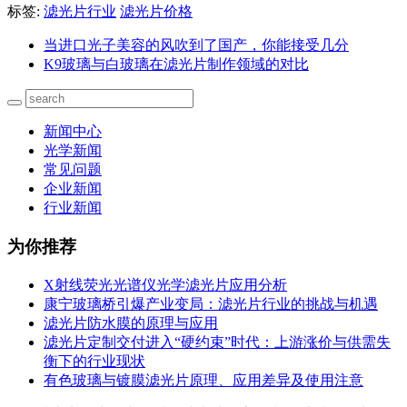
标签:
滤光片行业
滤光片价格
当进口光子美容的风吹到了国产，你能接受几分
K9玻璃与白玻璃在滤光片制作领域的对比
新闻中心
光学新闻
常见问题
企业新闻
行业新闻
为你推荐
X射线荧光光谱仪光学滤光片应用分析
康宁玻璃桥引爆产业变局：滤光片行业的挑战与机遇
滤光片防水膜的原理与应用
滤光片定制交付进入“硬约束”时代：上游涨价与供需失
衡下的行业现状
有色玻璃与镀膜滤光片原理、应用差异及使用注意