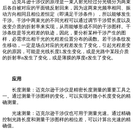
迈克耳逊干涉仪的原理是一束入射光经过分光镜分为两束
后各自被对应的平面镜反射回来，因为这两束光频率相同、振
动方向相同且相位差恒定（即满足干涉条件），所以能够发生
干涉。干涉中两束光的不同光程可以通过调节干涉臂长度以及
改变介质的折射率来实现，从而能够形成不同的干涉图样。干
涉条纹是等光程差的轨迹，因此，要分析某种干涉产生的图
样，必需求出相干光的光程差位置分布的函数。若干涉条纹发
生移动，一定是场点对应的光程差发生了变化，引起光程差变
化的原因，可能是光线长度L发生变化，或是光路中某段介质
的折射率n发生了变化，或是薄膜的厚度e发生了变化。
应用
长度测量：迈克尔逊干涉仪是精密长度测量的重要工具之
一。通过测量干涉图样的变化，可以实现对微小长度变化的精
确测量。
光速测量：迈克尔逊干涉仪也可用于测量光速。通过精确
控制光路长度和测量干涉图样的相位差，可以计算出光速的精
确值。