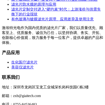
滤光片防水膜的原理与应用
滤光片定制交付进入“硬约束”时代：上游涨价与供需失
衡下的行业现状
有色玻璃与镀膜滤光片原理、应用差异及使用注意
激埃特光电作为国内优质的滤光片厂家，我们以质量优先、顾
客至上、优质服务、诚信为己任，以坚持协调、务实、开拓、
创新核心价值观，致力服务于每一位客户，提供卓越的产品和
体验。
产品应用
生化医疗滤光片
美容仪滤光片
联系我们
地址：深圳市龙岗区宝龙工业城深长岗科技园C栋2楼
邮箱：zxb@giaitech.com
电话：0755-84536483