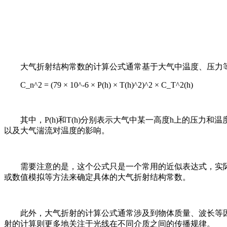
大气折射结构常数的计算公式通常基于大气中温度、压力
C_n^2 = (79 × 10^-6 × P(h) × T(h)^2)^2 × C_T^2(h)
其中，P(h)和T(h)分别表示大气中某一高度h上的压力
以及大气湍流对温度的影响。
需要注意的是，这个公式只是一个常用的近似表达式，实
或数值模拟等方法来确定具体的大气折射结构常数。
此外，大气折射的计算公式通常涉及到物体质量、波长等
射的计算则更多地关注于光线在不同介质之间的传播规律。