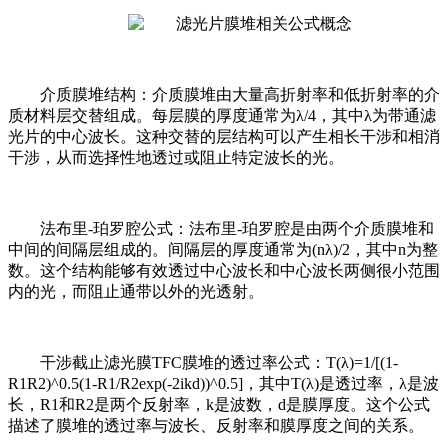
介质膜堆结构：介质膜堆由大量高折射率和低折射率的介
质材料层交替组成。每层膜的厚度通常为λ/4，其中λ为带通滤
光片的中心波长。这种交替的层结构可以产生相长干涉和相消
干涉，从而选择性地透过或阻止特定波长的光。
法布里-珀罗腔公式：法布里-珀罗腔是由两个介质膜堆和
中间的间隔层组成的。间隔层的厚度通常为(nλ)/2，其中n为整
数。这个结构能够有效透过中心波长和中心波长两侧很小范围
内的光，而阻止通带以外的光透射。
干涉截止滤光膜TFC膜堆的透过率公式：T(λ)=1/[(1-
R1R2)^0.5(1-R1/R2exp(-2ikd))^0.5]，其中T(λ)是透过率，λ是波
长，R1和R2是两个反射率，k是波数，d是膜厚度。这个公式
描述了膜堆的透过率与波长、反射率和膜厚度之间的关系。