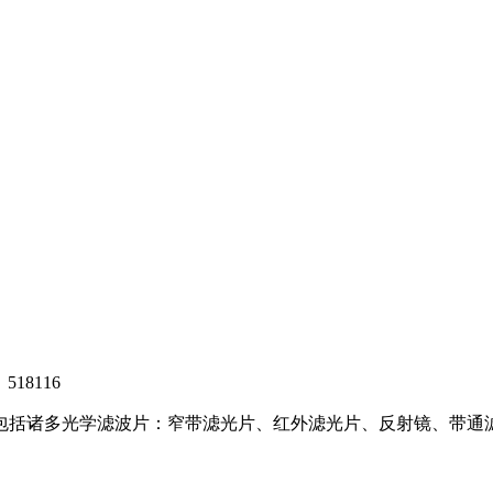
8116
，包括诸多光学滤波片：窄带滤光片、红外滤光片、反射镜、带通