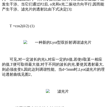
发生干涉。当它们通过P2后, o光和e光二振动方向平行,因而能
产生干涉。滤光片的透射比由下式决定[3]:
T =cos2(δ/2) (1)
可见,对一定波长的光λ,对应一定的δ值,若使δ取某一相应
的值,T便可取得最大值;对于不同的波长的光,要使其透射最大,
则必须改变δ,因此达到调谐性能。当d=5mm时,Lyot滤光片的理
论透射曲线见图2。