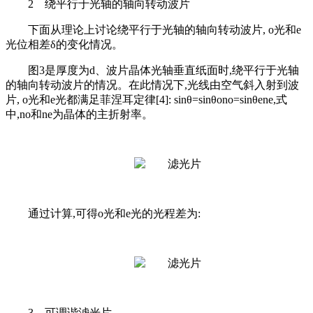
2 绕平行于光轴的轴向转动波片
下面从理论上讨论绕平行于光轴的轴向转动波片, o光和e
光位相差δ的变化情况。
图3是厚度为d、波片晶体光轴垂直纸面时,绕平行于光轴
的轴向转动波片的情况。在此情况下,光线由空气斜入射到波
片, o光和e光都满足菲涅耳定律[4]: sinθ=sinθono=sinθene,式
中,no和ne为晶体的主折射率。
通过计算,可得o光和e光的光程差为:
3 可调谐滤光片