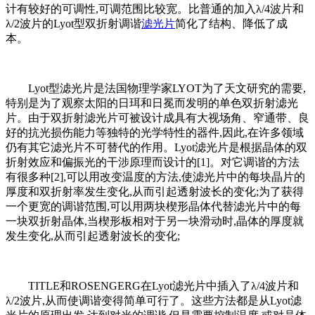
计有较好的可调性,可调范围比较宽。比普通的加入λ/4波片和
λ/2波片的Lyot型双折射调谐
滤光片
简化了结构、降低了成
本。
Lyot型滤光片是法国物理学家LYOT为了天文研究的需要,
特别是为了观察太阳的日珥和日冕而发明的单色双折射滤光
片。由于双折射滤光片可被设计成具有大视场角、窄通带、良
好的抗光损伤能力等独特的光学特性的器件,因此,在许多领域
仍有其它滤光片不可替代的作用。Lyot滤光片是根据晶体的双
折射效应和偏振光的干涉原理而设计的[1]。对它调谐的方法
有很多种[2],可以用改变温度的方法,使滤光片中的每块晶片的
厚度和双折射率发生变化,从而引起透射波长的变化;为了获得
一个更宽的调谐范围,可以用两块楔形晶体代替滤光片中的每
一块双折射晶体,当楔形板相对于另一块滑动时,晶体的厚度就
发生变化,从而引起透射波长的变化;
TITLE和ROSENGERG在Lyot滤光片中插入了λ/4波片和
λ/2波片,从而使调谐变得简单可行了。这些方法都是从Lyot滤