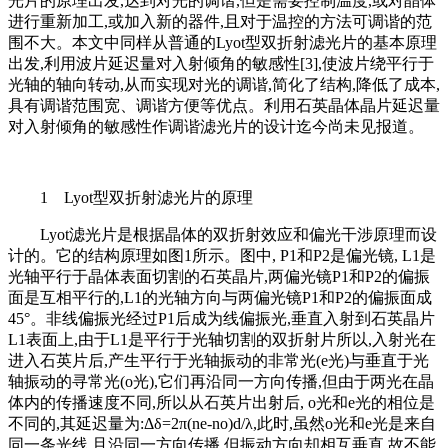
光片的原理出发,达到对光的调谐,但是需要控制温度,或对晶体
进行重新加工,或加入新的器件,且对于温控的方法可调谐的范
围不大。本文中同样从普通的Lyot型双折射滤光片的基本原理
出发,利用波片延迟量对入射倾角的敏感性[3],使波片绕平行于
光轴的轴向转动,从而实现对光的调谐,简化了结构,降低了成本,
具有调谐范围宽、调谐方便等优点。利用石英晶体晶片延迟量
对入射倾角的敏感性作调谐滤光片的设计迄今尚未见报道。
1 Lyot型双折射滤光片的原理
Lyot滤光片是根据晶体的双折射效应和偏光干涉原理而设
计的。它的结构原理如图1所示。图中, P1和P2是偏光镜, L1是
光轴平行于晶体表面切割的石英晶片,两偏光镜P1和P2的偏振
面是互相平行的,L1的光轴方向与两偏光镜P1和P2的偏振面成
45°。非线偏振光经过P1后成为线偏振光,垂直入射到石英晶片
L1表面上,由于L1是平行于光轴切割的双折射片所以,入射光在
进入石英片后,产生平行于光轴振动的非常光(e光)与垂直于光
轴振动的寻常光(o光),它们再沿同一方向传播,但由于两光在晶
体内的传播速度不同,所以从石英片出射后, o光和e光的相位是
不同的,其延迟量为:Δδ=2π(ne-no)d/λ,此时,虽然o光和e光是来自
同一条光线,且沿同一方向传播,但振动方向却相互垂直,故不能