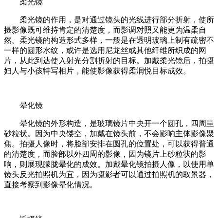
柔光镜
柔光镜的作用，是对通过镜头的光线进行部分折射，使所
摄影像既可维持肯定的清楚度，而影调对照又能更为温柔自
然。柔光镜的构造形式多样，一般是在透明玻璃上制有疏密不
一样的圆形水纹，或许是选用尼龙丝或其他纤维所织成的网
片，从此到达使入射光分割折射的目标。加戴柔光镜后，拍摄
妇人与小孩特写相片，能使影像获得柔润悦目标成效。
晕化镜
晕化镜的外形构造，是玻璃镜片中央开一个圆孔，四周呈
砂粒状。因为中央镂空，加戴在镜头前，不会影响主体影像聚
焦。拍摄人像时，将脸部安排在圆孔的位置处，可以获得普通
的清楚度，而脸部以外四周的影像，因为镜片上砂粒状的影
响，则展现朦胧晕化的成效。加戴晕化镜拍摄人像，以使用单
镜头反光拍照机为宜，因为摄影者可以通过拍照机的取景器，
直接考察到影像晕化情况。