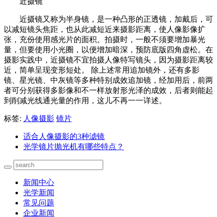
近摄镜
近摄镜又称为半身镜，是一种凸形的正透镜，加戴后，可
以减短镜头焦距，也从此减短近来摄影距离，使人像影像扩
张，充份使用感光片的面积。拍摄时，一般不须要增加暴光
量，但要使用小光圈，以便增加暗深，预防底版四角虚松。在
摄影实践中，近摄镜不宜拍摄人像特写镜头，因为摄影距离较
近，简单呈现变形短处。 除上述常用追加镜外，还有多影
镜、星光镜、中灰镜等多种特别成效追加镜，经加用后，前两
者可分别获得多影像和不一样放射形光泽的成效，后者则能起
到削减光线通光量的作用，这儿不再一一详述。
标签:
人像摄影
镜片
适合人像摄影的3种滤镜
光学镜片抛光机有哪些特点？
新闻中心
光学新闻
常见问题
企业新闻