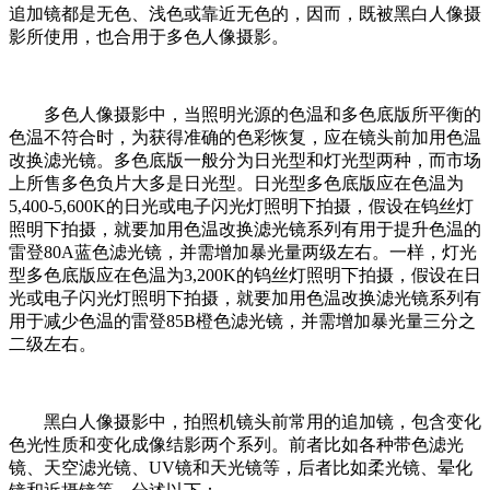
追加镜都是无色、浅色或靠近无色的，因而，既被黑白人像摄
影所使用，也合用于多色人像摄影。
多色人像摄影中，当照明光源的色温和多色底版所平衡的
色温不符合时，为获得准确的色彩恢复，应在镜头前加用色温
改换滤光镜。多色底版一般分为日光型和灯光型两种，而市场
上所售多色负片大多是日光型。日光型多色底版应在色温为
5,400-5,600K的日光或电子闪光灯照明下拍摄，假设在钨丝灯
照明下拍摄，就要加用色温改换滤光镜系列有用于提升色温的
雷登80A蓝色滤光镜，并需增加暴光量两级左右。一样，灯光
型多色底版应在色温为3,200K的钨丝灯照明下拍摄，假设在日
光或电子闪光灯照明下拍摄，就要加用色温改换滤光镜系列有
用于减少色温的雷登85B橙色滤光镜，并需增加暴光量三分之
二级左右。
黑白人像摄影中，拍照机镜头前常用的追加镜，包含变化
色光性质和变化成像结影两个系列。前者比如各种带色滤光
镜、天空滤光镜、UV镜和天光镜等，后者比如柔光镜、晕化