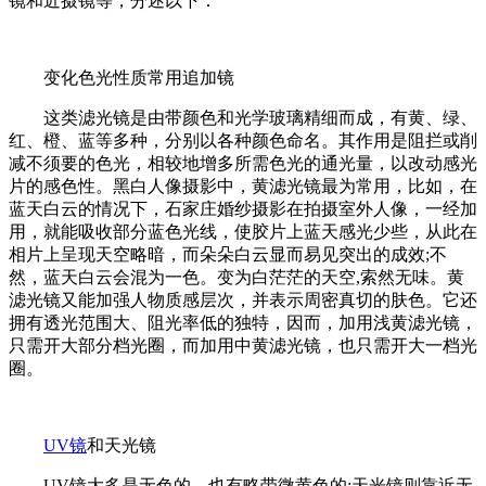
镜和近摄镜等，分述以下：
变化色光性质常用追加镜
这类滤光镜是由带颜色和光学玻璃精细而成，有黄、绿、
红、橙、蓝等多种，分别以各种颜色命名。其作用是阻拦或削
减不须要的色光，相较地增多所需色光的通光量，以改动感光
片的感色性。黑白人像摄影中，黄滤光镜最为常用，比如，在
蓝天白云的情况下，石家庄婚纱摄影在拍摄室外人像，一经加
用，就能吸收部分蓝色光线，使胶片上蓝天感光少些，从此在
相片上呈现天空略暗，而朵朵白云显而易见突出的成效;不
然，蓝天白云会混为一色。变为白茫茫的天空,索然无味。黄
滤光镜又能加强人物质感层次，并表示周密真切的肤色。它还
拥有透光范围大、阻光率低的独特，因而，加用浅黄滤光镜，
只需开大部分档光圈，而加用中黄滤光镜，也只需开大一档光
圈。
UV镜
和天光镜
UV镜大多是无色的，也有略带微黄色的;天光镜则靠近无