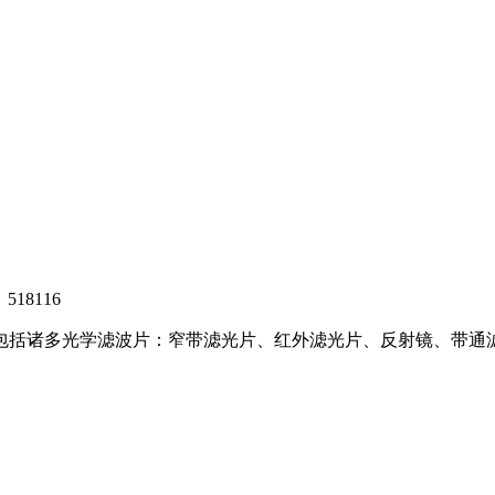
8116
，包括诸多光学滤波片：窄带滤光片、红外滤光片、反射镜、带通