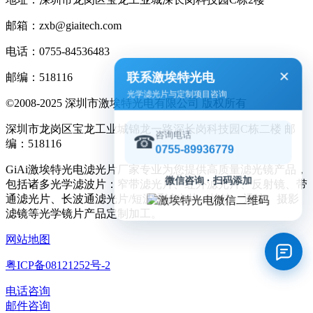
邮箱：zxb@giaitech.com
电话：0755-84536483
×
联系激埃特光电
邮编：518116
光学滤光片与定制项目咨询
©2008-2025 深圳市激埃特光电有限公司 版权所有
深圳市龙岗区宝龙工业城锦龙一路深长岗科技园C栋二楼 邮
咨询电话
☎
编：518116
0755-89936779
GiAi激埃特光电滤光片厂家专业为您提供高质量滤光镜产品，
微信咨询 · 扫码添加
包括诸多光学滤波片：窄带滤光片、红外滤光片、反射镜、带
通滤光片、长波通滤光片/短波通滤光片、棱镜、透镜、摄影
滤镜等光学镜片产品定制加工。
网站地图
粤ICP备08121252号-2
电话咨询
邮件咨询