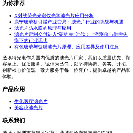
为你推荐
X射线荧光光谱仪光学滤光片应用分析
康宁玻璃桥引爆产业变局：滤光片行业的挑战与机遇
滤光片防水膜的原理与应用
滤光片定制交付进入“硬约束”时代：上游涨价与供需失
衡下的行业现状
有色玻璃与镀膜滤光片原理、应用差异及使用注意
激埃特光电作为国内优质的滤光片厂家，我们以质量优先、顾
客至上、优质服务、诚信为己任，以坚持协调、务实、开拓、
创新核心价值观，致力服务于每一位客户，提供卓越的产品和
体验。
产品应用
生化医疗滤光片
美容仪滤光片
联系我们
地址：深圳市龙岗区宝龙工业城深长岗科技园C栋2楼