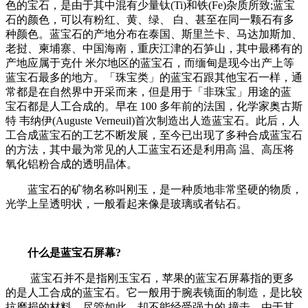
色的宝石，是由于其中混有少量钛(Ti)和铁(Fe)杂质所致;蓝宝
石的颜色，可以有粉红、黄、绿、 白、甚至在同一颗石有多
种颜色。蓝宝石的产地分布在泰国、斯里兰卡、马达加斯加、
老挝、柬埔寨、中国海南，重庆江津的石笋山，其中最稀有的
产地应属于克什 米尔地区的蓝宝石，而缅甸是现今出产上等
蓝宝石最多的地方。「珠宝类」的蓝宝石跟其他宝石一样，通
常都是在自然界中开采而来，但是用于「非珠宝」用途的蓝
宝石都是人工合成的。早在 100 多年前的法国，化学家奥古斯
特 韦纳伊(Auguste Verneuil)首次制造出人造蓝宝石。此后，人
工合成蓝宝石的工艺不断发展，至今已出现了多种合成蓝宝石
的方法，其中最为常见的人工蓝宝石还是利用高 温、高压将
氧化铝粉合成的透明晶体。
蓝宝石的矿物名称叫刚玉，是一种质地非常坚硬的物质，
光学上呈透明状，一般看起来像是玻璃或者钻石。
什么是蓝宝石屏幕?
蓝宝石并不是指刚玉宝石，苹果的蓝宝石屏幕指的更多
的是人工合成的蓝宝石。它一般用于腕表镜面的制造，是比较
抗磨损的材料。尽管如此，却不能经受强力的 撞击。由于其