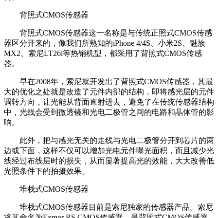
背照式CMOS传感器
背照式CMOS传感器这一名称是与传统正照式CMOS传感
器区分开来的，像我们所熟知的iPhone 4/4S、小米2S、魅族
MX2、索尼LT26i等热销机型，都采用了背照式CMOS传感
器。
早在2008年，索尼就开发出了背照式CMOS传感器，其最
大的优化之处就是改造了元件内部的结构，即将感光层的元件
调转方向，让光能从背面直射进去，避免了在传统传感器结构
中，光线会受到微透镜和光电二极管之间的电路和晶体管的影
响。
此外，把与感光无关的走线与光电二极管分开到芯片的两
边或下面，这样不仅可以增加光电元件曝光面积，而且减少光
线经过布线层时的损失，从而显著提高光的效能，大大改善低
光照条件下的拍摄效果。
堆栈式CMOS传感器
堆栈式CMOS传感器目前是索尼独家的传感器产品。索尼
将其命名为Exmor RS CMOS传感器，是背照式CMOS传感器