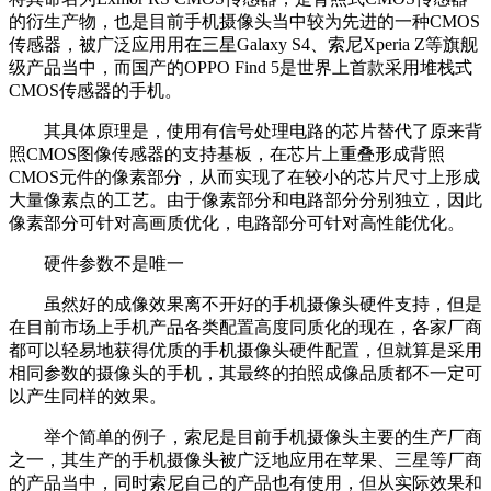
的衍生产物，也是目前手机摄像头当中较为先进的一种CMOS
传感器，被广泛应用用在三星Galaxy S4、索尼Xperia Z等旗舰
级产品当中，而国产的OPPO Find 5是世界上首款采用堆栈式
CMOS传感器的手机。
其具体原理是，使用有信号处理电路的芯片替代了原来背
照CMOS图像传感器的支持基板，在芯片上重叠形成背照
CMOS元件的像素部分，从而实现了在较小的芯片尺寸上形成
大量像素点的工艺。由于像素部分和电路部分分别独立，因此
像素部分可针对高画质优化，电路部分可针对高性能优化。
硬件参数不是唯一
虽然好的成像效果离不开好的手机摄像头硬件支持，但是
在目前市场上手机产品各类配置高度同质化的现在，各家厂商
都可以轻易地获得优质的手机摄像头硬件配置，但就算是采用
相同参数的摄像头的手机，其最终的拍照成像品质都不一定可
以产生同样的效果。
举个简单的例子，索尼是目前手机摄像头主要的生产厂商
之一，其生产的手机摄像头被广泛地应用在苹果、三星等厂商
的产品当中，同时索尼自己的产品也有使用，但从实际效果和