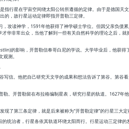
，是指行星在宇宙空间绕太阳公转所遵循的定律。由于是德国天文
纳提出的，故行星运动定律即指开普勒三定律。
，攻读神学，1591年他获得了神学硕士学位。但因父亲负债
学才华非常出众，当他了解到一些有关自然科学的理论之后，就
aestlin)的影响，开普勒信奉哥白尼的学说。大学毕业后，他
文观测。
。
第谷写信。他把自己研究天文学的成果和想法告诉了第谷。第谷
勒。开普勒留在布拉格编制星表，研究行星的轨道。1627年
年发现了第三条定律，就是后来被称为“开普勒定律”的行星三大
的统治者，行星各依其轨道环绕太阳而行。行星运动三定律的发