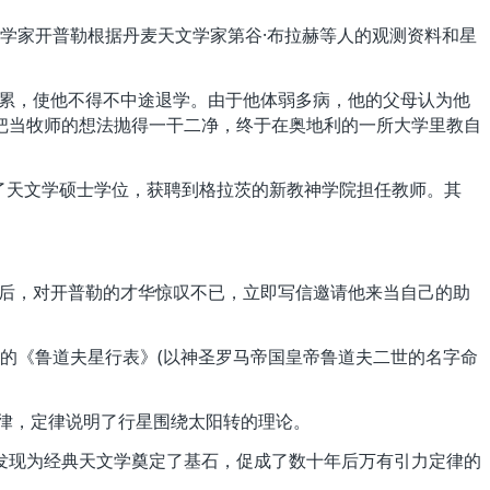
学家开普勒根据丹麦天文学家第谷·布拉赫等人的观测资料和星
累累，使他不得不中途退学。由于他体弱多病，他的父母认为他
把当牧师的想法抛得一干二净，终于在奥地利的一所大学里教自
获得了天文学硕士学位，获聘到格拉茨的新教神学院担任教师。其
看后，对开普勒的才华惊叹不已，立即写信邀请他来当自己的助
他的《鲁道夫星行表》(以神圣罗马帝国皇帝鲁道夫二世的名字命
定律，定律说明了行星围绕太阳转的理论。
现为经典天文学奠定了基石，促成了数十年后万有引力定律的