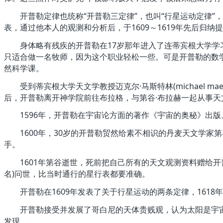
开普勒定律也统称“开普勒三定律”，也叫“行星运动定律”
表，通过他本人的观测和分析后，于1609～1619年先后归
身体略有残疾的开普勒在17岁那年进入了连蒂宾根大学学习
只适合做一名牧师，因为这个职业轻松一些。可是开普勒的数
然科学课。
受到蒂宾根大学天文学教授迈克尔·马斯特林(michael m
后，开普勒离开神学院前往布拉格，与第谷·布拉赫一起从事天
1596年，开普勒在宇宙论方面的著作《宇宙的奥秘》出版
1600年，30岁的开普勒贸然给素不相识的丹麦天文学家
手。
1601年第谷逝世，死前把自己所有的天文观测资料赠给开普
名)问世，比当时通行的星行表都要准确。
开普勒在1609年发表了关于行星运动的两条定律，1618
开普勒接受并发展了哥白尼的天体贵贱观，认为太阳是宇宙
发现。