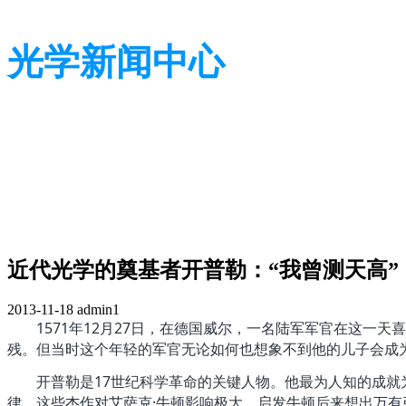
光学新闻中心
带您了解光学全貌
带您了解光学全貌
近代光学的奠基者开普勒：“我曾测天高”
2013-11-18
admin1
1571年12月27日，在德国威尔，一名陆军军官在这
残。但当时这个年轻的军官无论如何也想象不到他的儿子会成为一个伟
开普勒是17世纪科学革命的关键人物。他最为人知的成就为
律。这些杰作对艾萨克·牛顿影响极大，启发牛顿后来想出万有