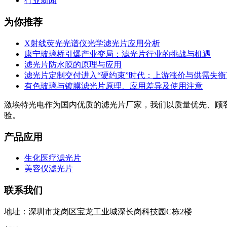
行业新闻
为你推荐
X射线荧光光谱仪光学滤光片应用分析
康宁玻璃桥引爆产业变局：滤光片行业的挑战与机遇
滤光片防水膜的原理与应用
滤光片定制交付进入“硬约束”时代：上游涨价与供需失
有色玻璃与镀膜滤光片原理、应用差异及使用注意
激埃特光电作为国内优质的滤光片厂家，我们以质量优先、顾
验。
产品应用
生化医疗滤光片
美容仪滤光片
联系我们
地址：深圳市龙岗区宝龙工业城深长岗科技园C栋2楼