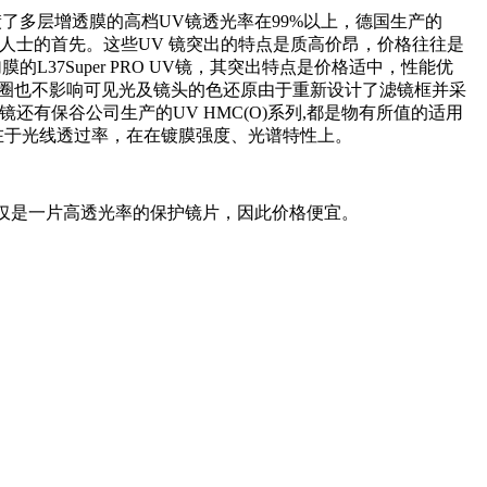
镀了多层增透膜的高档UV镜透光率在99%以上，德国生产的
摄影人士的首先。这些UV 镜突出的特点是质高价昂，价格往往是
L37Super PRO UV镜，其突出特点是价格适中，性能优
光圈也不影响可见光及镜头的色还原由于重新设计了滤镜框并采
还有保谷公司生产的UV HMC(O)系列,都是物有所值的适用
不在于光线透过率，在在镀膜强度、光谱特性上。
它仅是一片高透光率的保护镜片，因此价格便宜。