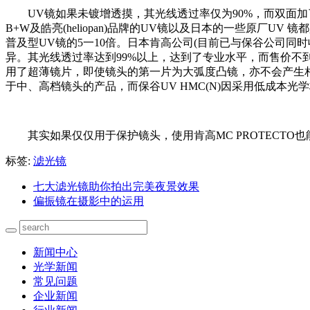
UV镜如果未镀增透摸，其光线透过率仅为90%，而双面加
B+W及皓亮(heliopan)品牌的UV镜以及日本的一些原
普及型UV镜的5一10倍。日本肯高公司(目前已与保谷公司同时收
异。其光线透过率达到99%以上，达到了专业水平，而售价不
用了超薄镜片，即使镜头的第一片为大弧度凸镜，亦不会产生相碰的
于中、高档镜头的产品，而保谷UV HMC(N)因采用低成本
其实如果仅仅用于保护镜头，使用肯高MC PROTEC
标签:
滤光镜
七大滤光镜助你拍出完美夜景效果
偏振镜在摄影中的运用
新闻中心
光学新闻
常见问题
企业新闻