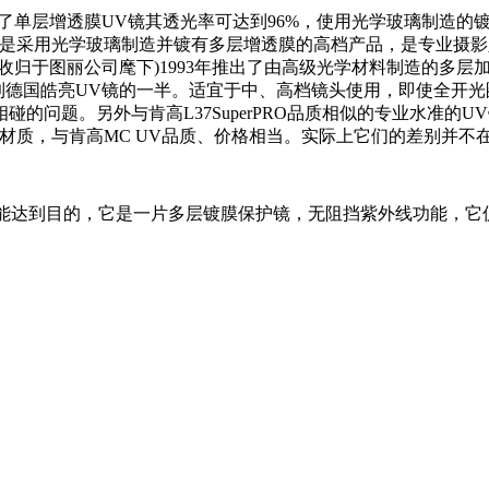
了单层增透膜UV镜其透光率可达到96%，使用光学玻璃制造的
厂UV 镜都是采用光学玻璃制造并镀有多层增透膜的高档产品，是专业
归于图丽公司麾下)1993年推出了由高级光学材料制造的多层加膜的
到德国皓亮UV镜的一半。适宜于中、高档镜头使用，即使全开
问题。另外与肯高L37SuperPRO品质相似的专业水准的UV镜
光学材质，与肯高MC UV品质、价格相当。实际上它们的差别并
TO也能达到目的，它是一片多层镀膜保护镜，无阻挡紫外线功能，